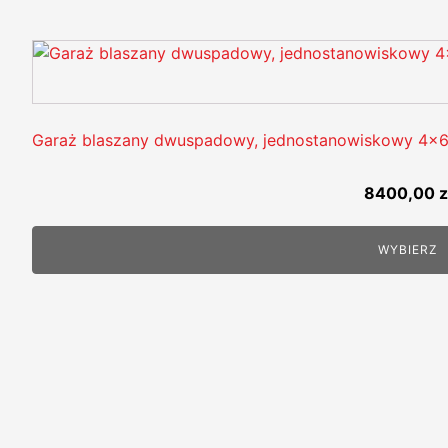
Garaż blaszany dwuspadowy, jednostanowiskowy 4x
8400,00
z
WYBIERZ