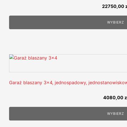
22750,00
WYBIERZ
Garaż blaszany 3x4, jednospadowy, jednostanowisko
4080,00
z
WYBIERZ