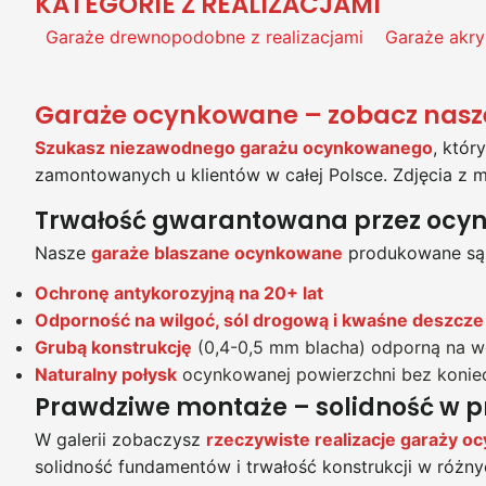
KATEGORIE Z REALIZACJAMI
Garaże drewnopodobne z realizacjami
Garaże akry
Garaże ocynkowane – zobacz nasze
Szukasz niezawodnego garażu ocynkowanego
, któr
zamontowanych u klientów w całej Polsce. Zdjęcia z
Trwałość gwarantowana przez ocy
Nasze
garaże blaszane ocynkowane
produkowane są z
Ochronę antykorozyjną na 20+ lat
Odporność na wilgoć, sól drogową i kwaśne deszcze
Grubą konstrukcję
(0,4-0,5 mm blacha) odporną na w
Naturalny połysk
ocynkowanej powierzchni bez konie
Prawdziwe montaże – solidność w p
W galerii zobaczysz
rzeczywiste realizacje garaży 
solidność fundamentów i trwałość konstrukcji w różn