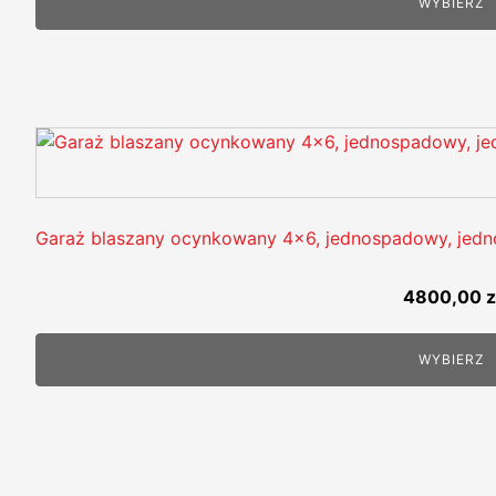
WYBIERZ
Garaż blaszany ocynkowany 4x6, jednospadowy, jedn
4800,00
z
WYBIERZ