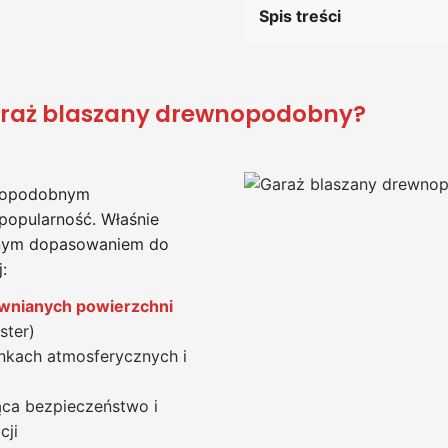
Spis treści
araż blaszany drewnopodobny?
wnopodobnym
popularność. Właśnie
znym dopasowaniem do
:
wnianych powierzchni
ster)
nkach atmosferycznych i
ąca bezpieczeństwo i
cji