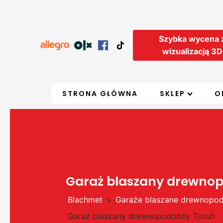
Szybka wycena 
wizualizacją 3D
STRONA GŁÓWNA
SKLEP
O
Garaż blaszany drewno
Blachmet
»
Garaże blaszane drewnopo
Garaż blaszany drewnopodobny Toruń