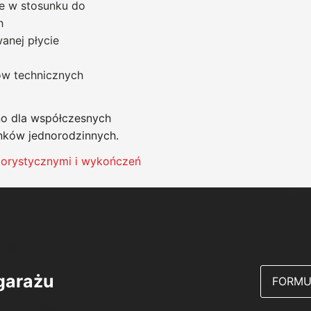
e w stosunku do
h
anej płycie
ów technicznych
o dla współczesnych
ynków jednorodzinnych.
lorystycznymi i wykończeń
 garażu
FORMU