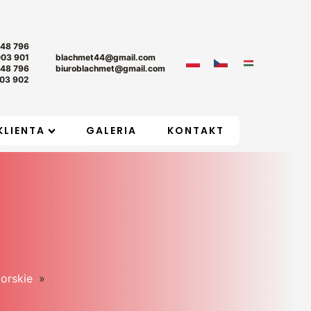
+48 796
003 901
blachmet44@gmail.com
+48 796
biuroblachmet@gmail.com
03 902
KLIENTA
GALERIA
KONTAKT
orskie
»