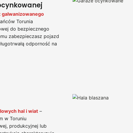
 ocynkowanej
z galwanizowanego
kańców Torunia
lowej do bezpiecznego
emu zabezpieczasz pojazd
długotrwałą odporność na
lowych hal i wiat
–
rm w Toruniu
ej, produkcyjnej lub