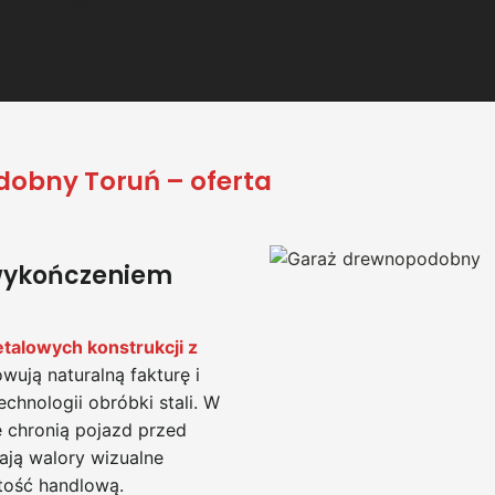
obny Toruń – oferta
 wykończeniem
talowych konstrukcji z
wują naturalną fakturę i
chnologii obróbki stali. W
e chronią pojazd przed
ają walory wizualne
tość handlową.