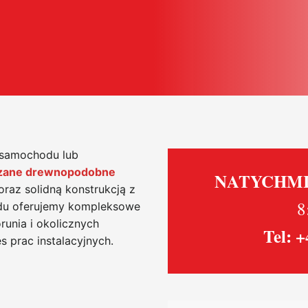
 samochodu lub
szane drewnopodobne
NATYCHM
oraz solidną konstrukcją z
8
odu oferujemy kompleksowe
unia i okolicznych
Tel: 
s prac instalacyjnych.