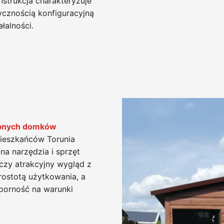
strukcja charakteryzuje
ycznością konfiguracyjną
alności.
bnych domków
mieszkańców Torunia
a narzędzia i sprzęt
czy atrakcyjny wygląd z
ostotą użytkowania, a
porność na warunki