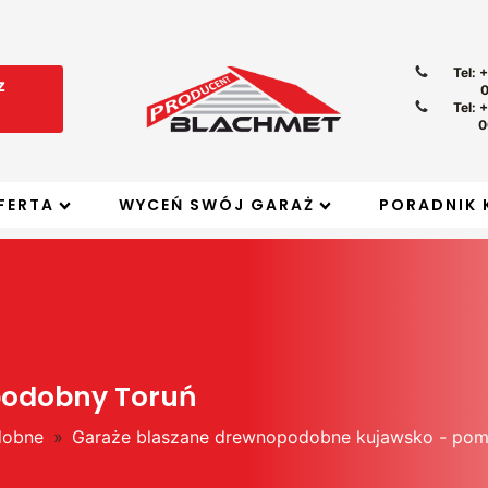
Tel: 
z
Tel: 
0
FERTA
WYCEŃ SWÓJ GARAŻ
PORADNIK 
podobny Toruń
dobne
»
Garaże blaszane drewnopodobne kujawsko - pom