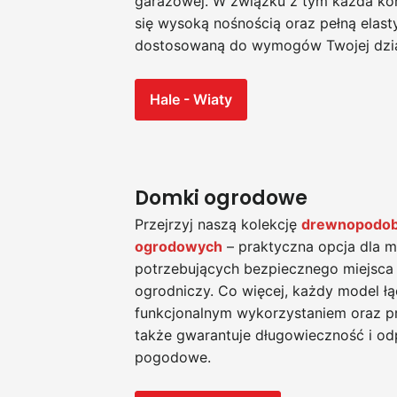
garażowej. W związku z tym każda kon
się wysoką nośnością oraz pełną elast
dostosowaną do wymogów Twojej dział
Hale - Wiaty
Domki ogrodowe
Przejrzyj naszą kolekcję
drewnopodo
ogrodowych
– praktyczna opcja dla 
potrzebujących bezpiecznego miejsca n
ogrodniczy. Co więcej, każdy model łą
funkcjonalnym wykorzystaniem oraz pr
także gwarantuje długowieczność i od
pogodowe.