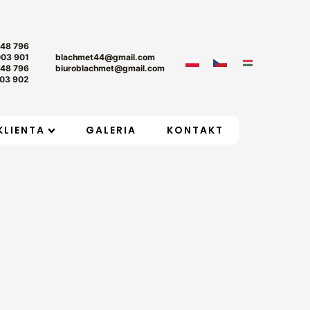
+48 796
003 901
blachmet44@gmail.com
+48 796
biuroblachmet@gmail.com
03 902
KLIENTA
GALERIA
KONTAKT