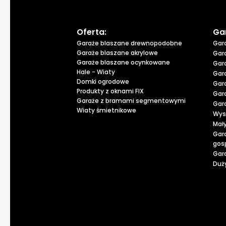
Oferta:
Ga
Garaże blaszane drewnopodobne
Gar
Garaże blaszane akrylowe
Gar
Garaże blaszane ocynkowane
Gar
Hale - Wiaty
Gar
Domki ogrodowe
Gar
Produkty z oknami FIX
Gar
Garaże z bramami segmentowymi
Gar
Wiaty śmietnikowe
Wys
Mał
Gar
gos
Gar
Duży