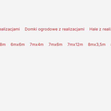
alizacjami
Domki ogrodowe z realizacjami
Hale z real
,8m
6mx6m
7mx4m
7mx6m
7mx12m
8mx3,5m