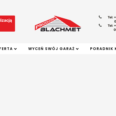
Tel: 
izacją
Tel: 
0
FERTA
WYCEŃ SWÓJ GARAŻ
PORADNIK 