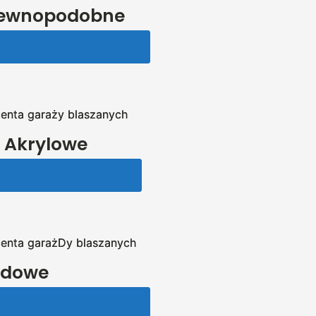
rewnopodobne
 Akrylowe
odowe