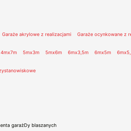
Garaże akrylowe z realizacjami
Garaże ocynkowane z re
4mx7m
5mx3m
5mx6m
6mx3,5m
6mx5m
6mx5
zystanowiskowe