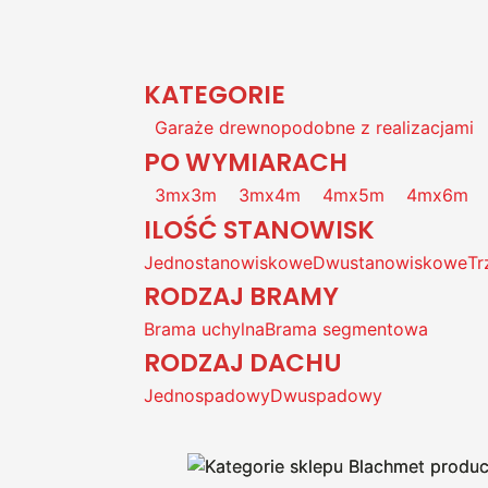
KATEGORIE
Garaże drewnopodobne z realizacjami
PO WYMIARACH
3mx3m
3mx4m
4mx5m
4mx6m
ILOŚĆ STANOWISK
Jednostanowiskowe
Dwustanowiskowe
Tr
RODZAJ BRAMY
Brama uchylna
Brama segmentowa
RODZAJ DACHU
Jednospadowy
Dwuspadowy