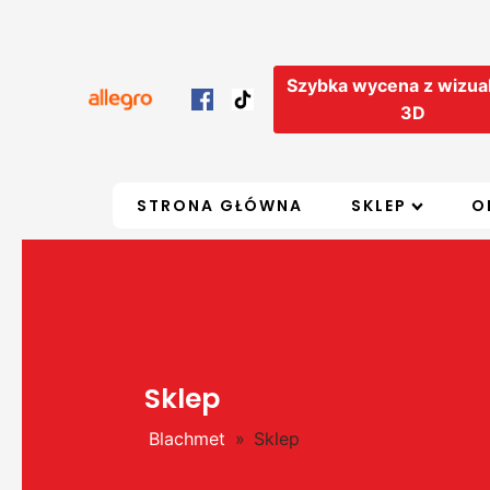
Szybka wycena z wizual
3D
STRONA GŁÓWNA
SKLEP
O
Sklep
Blachmet
»
Sklep