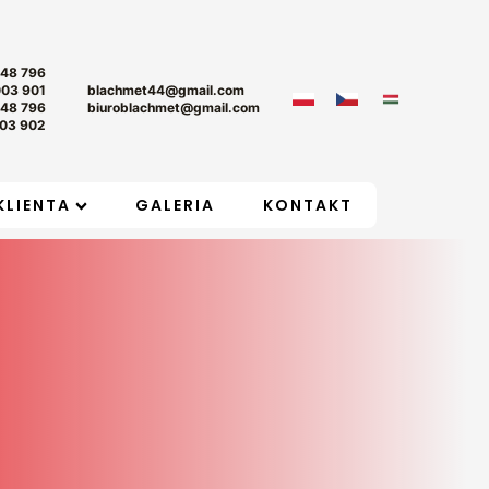
+48 796
003 901
blachmet44@gmail.com
+48 796
biuroblachmet@gmail.com
03 902
KLIENTA
GALERIA
KONTAKT