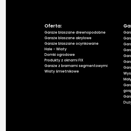
Oferta:
Ga
Garaże blaszane drewnopodobne
Gar
Garaże blaszane akrylowe
Gar
Garaże blaszane ocynkowane
Gar
Hale - Wiaty
Gar
Domki ogrodowe
Gar
Produkty z oknami FIX
Gar
Garaże z bramami segmentowymi
Gar
Wiaty śmietnikowe
Wys
Mał
Gar
gos
Gar
Duży