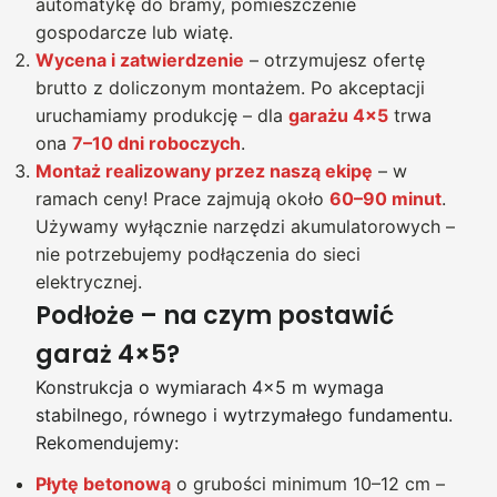
automatykę do bramy, pomieszczenie
gospodarcze lub wiatę.
Wycena i zatwierdzenie
– otrzymujesz ofertę
brutto z doliczonym montażem. Po akceptacji
uruchamiamy produkcję – dla
garażu 4×5
trwa
ona
7–10 dni roboczych
.
Montaż realizowany przez naszą ekipę
– w
ramach ceny! Prace zajmują około
60–90 minut
.
Używamy wyłącznie narzędzi akumulatorowych –
nie potrzebujemy podłączenia do sieci
elektrycznej.
Podłoże – na czym postawić
garaż 4×5?
Konstrukcja o wymiarach 4×5 m wymaga
stabilnego, równego i wytrzymałego fundamentu.
Rekomendujemy:
Płytę betonową
o grubości minimum 10–12 cm –