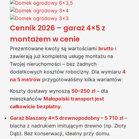
Cennik 2026 – garaż 4×5 z
montażem w cenie
Prezentowane kwoty są wartościami
brutto
i
zawierają już kompletną usługę montażu na
Twojej nieruchomości – bez żadnych
dodatkowych kosztów robocizny. Dla wymiaru
4
na 5 metrów
przygotowaliśmy kilka wariantów:
Koszty dostawy wynoszą
50–250 zł
– dla
mieszkańców
Małopolski transport jest
całkowicie bezpłatny
.
Garaż blaszany 4×5 drewnopodobny – 5 710 zł
–
blacha z nadrukiem imitującym drewno (np. Złoty
Dąb). Bez konserwacji, idealny przy domu.