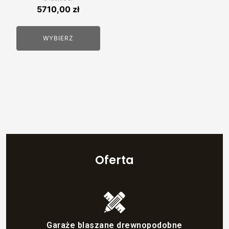
Pierwotna
Aktualna
5710,00
zł
stronie
cena
cena
produktu
wynosiła:
wynosi:
WYBIERZ
6450,00 zł.
5710,00 zł.
Oferta
Garaże blaszane drewnopodobne