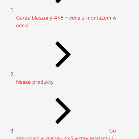
Garaż blaszany 4×5 – cena z montażem w
cenie
Nasze produkty
Co
zmieścisz w garażu 4×5 – trzy warianty i