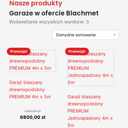
Nasze produkty
Garaże w ofercie Blachmet
Wyświetlanie wszystkich wyników: 3
Promocja!
Promocja!
Ten
Ten
produkt
produkt
ma
ma
wiele
wiele
wariantów.
wariantów.
Garaż blaszany
Opcje
Opcje
drewnopodobny
można
można
PREMIUM 4m x 5m
Garaż blaszany
wybrać
wybrać
drewnopodobny
na
na
PREMIUM
7060,00
zł
Pierwotna
Aktualna
6800,00
zł
stronie
stronie
Jednospadowy 4m x
cena
cena
produktu
produktu
5m