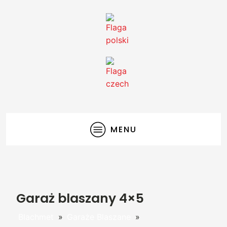
MENU
Garaż blaszany 4×5
Blachmet
»
Garaże Blaszane
»