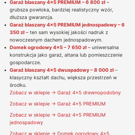
Garaż blaszany 4×5 PREMIUM – 6 800 zł
–
grubsza powłoka, bardziej realistyczny wzór,
dłuższa gwarancja.
Garaż blaszany 4×5 PREMIUM jednospadowy – 6
350 zł
– ten sam wysokiej jakości nadruk z
nowoczesnym dachem jednospadowym.
Domek ogrodowy 4×5 – 7 650 zł
– uniwersalna
konstrukcja jako garaż, altana lub pomieszczenie
gospodarcze.
Garaż blaszany 4×5 dwuspadowy – 8 000 zł
–
klasyczny kształt dachu, większa przestrzeń w
środku.
Zobacz w sklepie → Garaż 4×5 drewnopodobny
Zobacz w sklepie → Garaż 4×5 PREMIUM
Zobacz w sklepie → Garaż 4×5 PREMIUM
jednospadowy
Zobacz w sklepie → Domek ogrodowy 4×5