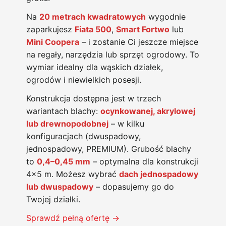
Na
20 metrach kwadratowych
wygodnie
zaparkujesz
Fiata 500
,
Smart Fortwo
lub
Mini Coopera
– i zostanie Ci jeszcze miejsce
na regały, narzędzia lub sprzęt ogrodowy. To
wymiar idealny dla wąskich działek,
ogrodów i niewielkich posesji.
Konstrukcja dostępna jest w trzech
wariantach blachy:
ocynkowanej, akrylowej
lub drewnopodobnej
– w kilku
konfiguracjach (dwuspadowy,
jednospadowy, PREMIUM). Grubość blachy
to
0,4–0,45 mm
– optymalna dla konstrukcji
4×5 m. Możesz wybrać
dach jednospadowy
lub dwuspadowy
– dopasujemy go do
Twojej działki.
Sprawdź pełną ofertę →