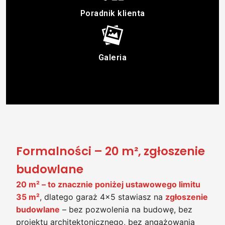
Poradnik klienta
Galeria
Formalności – 20 m², zgłoszenie
budowlane
20 m² – to znacznie poniżej ustawowego limitu
35 m²
, dlatego garaż 4×5 stawiasz na
zgłoszenie
budowlane
– bez pozwolenia na budowę, bez
projektu architektonicznego, bez angażowania