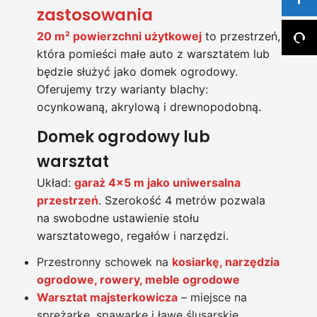
zastosowania
20 m² powierzchni użytkowej
to przestrzeń,
która pomieści małe auto z warsztatem lub
będzie służyć jako domek ogrodowy.
Oferujemy trzy warianty blachy:
ocynkowaną, akrylową i drewnopodobną.
Domek ogrodowy lub
warsztat
Układ:
garaż 4×5 m jako uniwersalna
przestrzeń
. Szerokość 4 metrów pozwala
na swobodne ustawienie stołu
warsztatowego, regałów i narzędzi.
Przestronny schowek na
kosiarkę, narzędzia
ogrodowe, rowery, meble ogrodowe
Warsztat majsterkowicza
– miejsce na
sprężarkę, spawarkę i ławe ślusarskie