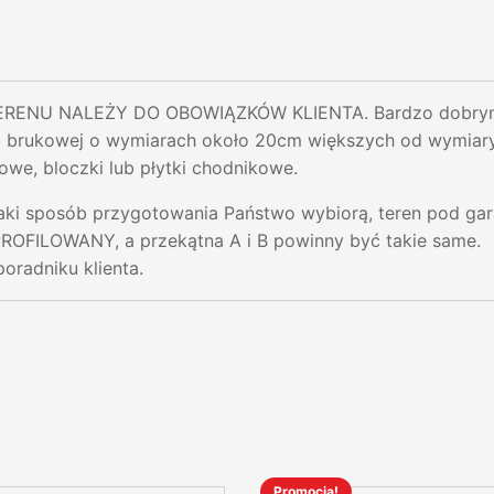
ENU NALEŻY DO OBOWIĄZKÓW KLIENTA. Bardzo dobrym r
i brukowej o wymiarach około 20cm większych od wymiar
owe, bloczki lub płytki chodnikowe.
jaki sposób przygotowania Państwo wybiorą, teren pod ga
ILOWANY, a przekątna A i B powinny być takie same.
poradniku klienta.
Promocja!