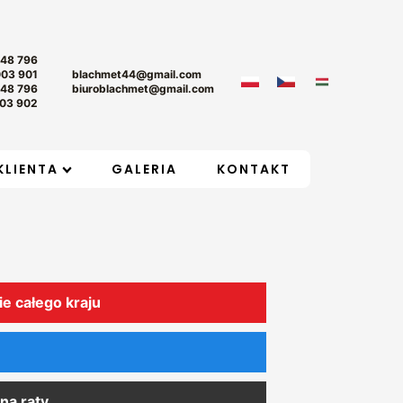
+48 796
003 901
blachmet44@gmail.com
+48 796
biuroblachmet@gmail.com
03 902
KLIENTA
GALERIA
KONTAKT
ie całego kraju
na raty