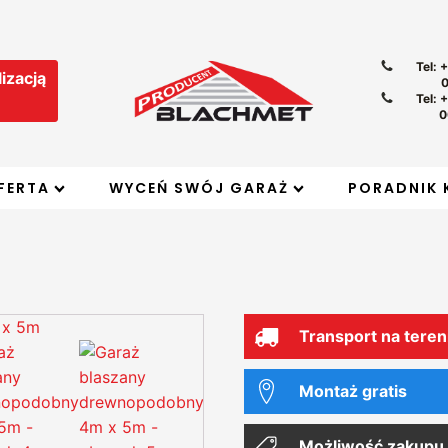
Tel: 
izacją
Tel: 
0
FERTA
WYCEŃ SWÓJ GARAŻ
PORADNIK 
Transport na teren
Montaż gratis
Możliwość zakupu 