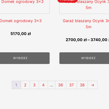
Ten
produkt
ma
wiele
Domek ogrodowy 3x3
Garaż blaszany Ocynk 3
wariantów.
5m
Opcje
5170,00
zł
można
2700,00
zł
–
3740,00
wybrać
na
stronie
WYBIERZ
WYBIERZ
produktu
1
2
3
4
…
36
37
38
→