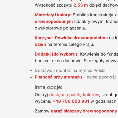
Wysokość szczytu
2,53 m
dzięki dachow
Materiały i kolory:
Stabilna konstrukcja 
drewnopodobnym
lub akrylowym. Brama 
dwukolorowe połączenia.
Korzyści:
Powłoka drewnopodobna
na k
dzień
na terenie całego kraju.
Dodatki (do wyboru):
Kotwienie do funda
boczne, okno dachowe. Szczegóły w wyce
Dostawa i montaż na terenie Polski
Płatność przy montażu
– pełna pewność
Inne opcje:
Odkryj
dostępną paletę kolorów
, skonfig
wycena:
+48 796 003 901
w godzinach 
Zamów
garaż blaszany drewnopodobn