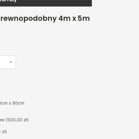
 drewnopodobny 4m x 5m
0cm x 80cm
we
(500,00 zł)
 zł)