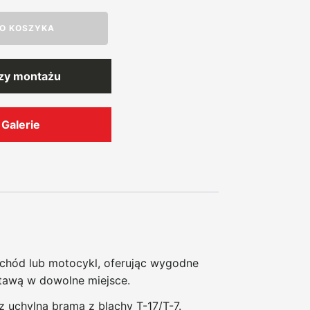
O KOSZYKA
rzy montażu
Galerie
chód lub motocykl, oferując wygodne
tawą w dowolne miejsce.
z uchylną bramą z blachy T-17/T-7.