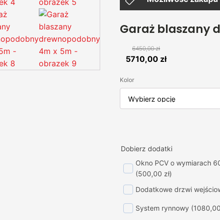
Garaż blaszany
6450,00
zł
Pierwotna
Aktualna
5710,00
zł
cena
cena
Kolor
wynosiła:
wynosi:
6450,00 zł.
5710,00 zł.
Dobierz dodatki
Okno PCV o wymiarach 6
(500,00 zł)
Dodatkowe drzwi wejścio
System rynnowy
(1080,00