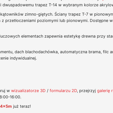
i dwuspadowemu trapez T-14 w wybranym kolorze akrylo
z kątowników zimno-giętych. Ściany trapez T-7 w pionowym
z przetłoczeniami poziomymi lub pionowymi. Dostępne wari
luczowych elementach zapewnia estetykę drewna przy sta
mentu, dach blachodachówka, automatyczna brama, filc a
nie indywidualnej.
uruj w
wizualizatorze 3D
/
formularzu 2D
, przejrzyj
galerię r
8:00-16:00.
y 4x5m
już teraz!