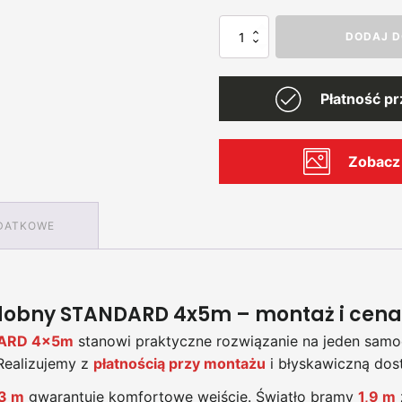
ilość
DODAJ D
Garaż
blaszany
drewnopodobny
Płatność p
4m
x
5m
Zobacz 
DATKOWE
dobny STANDARD 4x5m – montaż i cena
DARD 4x5m
stanowi praktyczne rozwiązanie na jeden samo
Realizujemy z
płatnością przy montażu
i błyskawiczną dos
13 m
gwarantuje komfortowe wejście. Światło bramy
1,9 m