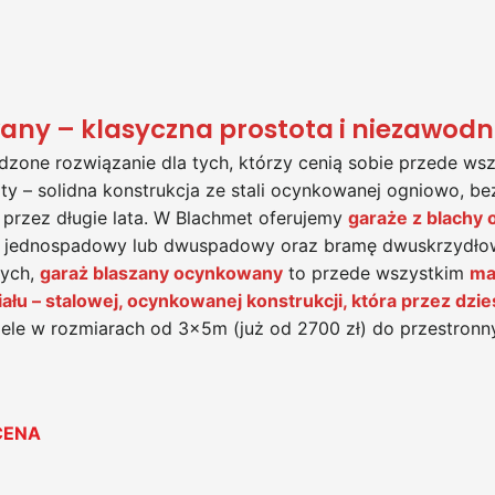
any – klasyczna prostota i niezawod
zone rozwiązanie dla tych, którzy cenią sobie przede wszy
oty – solidna konstrukcja ze stali ocynkowanej ogniowo, 
 przez długie lata. W Blachmet oferujemy
garaże z blachy
h jednospadowy lub dwuspadowy oraz bramę dwuskrzydłow
nych,
garaż blaszany ocynkowany
to przede wszystkim
ma
łu – stalowej, ocynkowanej konstrukcji, która przez dzie
le w rozmiarach od 3x5m (już od 2700 zł) do przestronny
CENA