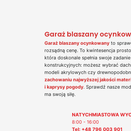
Garaż blaszany ocynkow
Garaż blaszany ocynkowany
to sprawd
rozsądną cenę. To kwintesencja prost
która doskonale spełnia swoje zadanie
konstrukcyjnych: możesz wybrać dac
modeli akrylowych czy drewnopodob
zachowaniu najwyższej jakości materia
i kaprysy pogody
. Sprawdź nasze mode
ma swoją siłę.
NATYCHMIASTOWA WY
8:00 - 16:00
Tel: +48 796 003 901