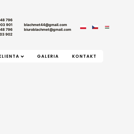
+48 796
003 901
blachmet44@gmail.com
+48 796
biuroblachmet@gmail.com
03 902
KLIENTA
GALERIA
KONTAKT