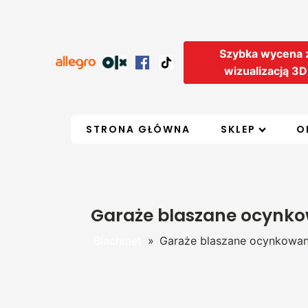
Szybka wycena 
wizualizacją 3D
STRONA GŁÓWNA
SKLEP
O
Garaże blaszane ocynk
Blachmet
»
Garaże blaszane ocynkowa