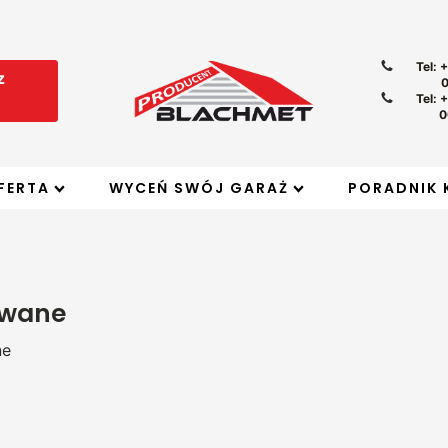
Tel: 
z
Tel: 
0
FERTA
WYCEŃ SWÓJ GARAŻ
PORADNIK 
owane
ne