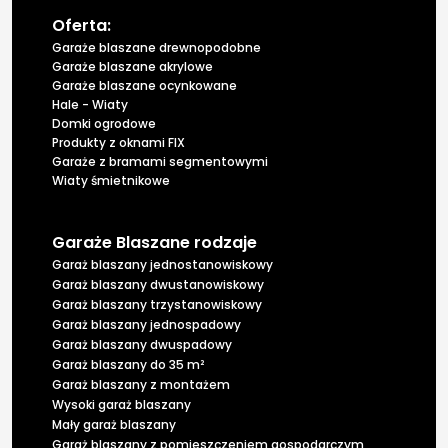
Oferta:
Garaże blaszane drewnopodobne
Garaże blaszane akrylowe
Garaże blaszane ocynkowane
Hale - Wiaty
Domki ogrodowe
Produkty z oknami FIX
Garaże z bramami segmentowymi
Wiaty śmietnikowe
Garaże Blaszane rodzaje
Garaż blaszany jednostanowiskowy
Garaż blaszany dwustanowiskowy
Garaż blaszany trzystanowiskowy
Garaż blaszany jednospadowy
Garaż blaszany dwuspadowy
Garaż blaszany do 35 m²
Garaż blaszany z montażem
Wysoki garaż blaszany
Mały garaż blaszany
Garaż blaszany z pomieszczeniem gospodarczym