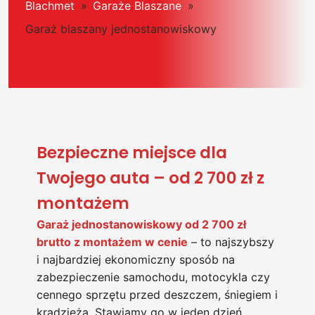
Blachmet
»
Garaże Blaszane
»
Garaż blaszany jednostanowiskowy
Bezpieczne miejsce dla
Twojego auta – od 2 700 zł z
montażem
Garaż jednostanowiskowy od 2 700 zł
brutto z montażem w cenie
– to najszybszy
i najbardziej ekonomiczny sposób na
zabezpieczenie samochodu, motocykla czy
cennego sprzętu przed deszczem, śniegiem i
kradzieżą. Stawiamy go w jeden dzień,