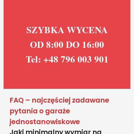
SZYBKA WYCENA
OD 8:00 DO 16:00
Tel: +48 796 003 901
FAQ – najczęściej zadawane
pytania o garaże
jednostanowiskowe
Jaki minimalny wymiar na