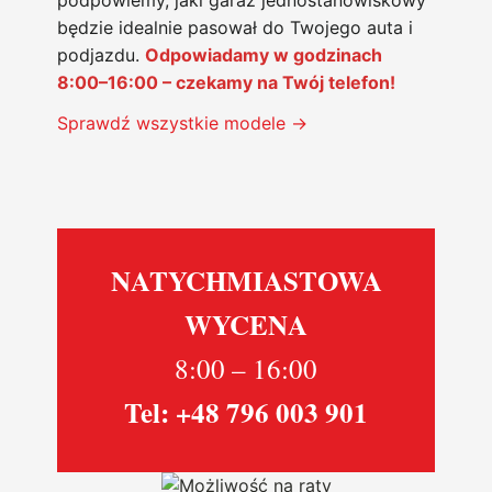
podpowiemy, jaki garaż jednostanowiskowy
będzie idealnie pasował do Twojego auta i
podjazdu.
Odpowiadamy w godzinach
8:00–16:00 – czekamy na Twój telefon!
Sprawdź wszystkie modele →
NATYCHMIASTOWA
WYCENA
8:00 – 16:00
Tel: +48 796 003 901