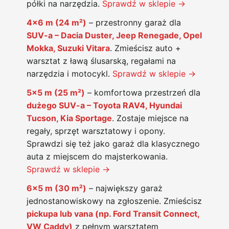
półki na narzędzia.
Sprawdź w sklepie →
4×6 m (24 m²)
– przestronny garaż dla
SUV-a – Dacia Duster, Jeep Renegade, Opel
Mokka, Suzuki Vitara
. Zmieścisz auto +
warsztat z ławą ślusarską, regałami na
narzędzia i motocykl.
Sprawdź w sklepie →
5×5 m (25 m²)
– komfortowa przestrzeń dla
dużego SUV-a – Toyota RAV4, Hyundai
Tucson, Kia Sportage
. Zostaje miejsce na
regały, sprzęt warsztatowy i opony.
Sprawdzi się też jako garaż dla klasycznego
auta z miejscem do majsterkowania.
Sprawdź w sklepie →
6×5 m (30 m²)
– największy garaż
jednostanowiskowy na zgłoszenie. Zmieścisz
pickupa lub vana (np. Ford Transit Connect,
VW Caddy)
z pełnym warsztatem