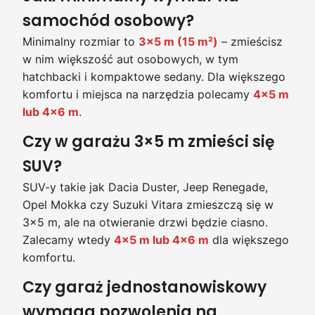
samochód osobowy?
Minimalny rozmiar to
3×5 m (15 m²)
– zmieścisz
w nim większość aut osobowych, w tym
hatchbacki i kompaktowe sedany. Dla większego
komfortu i miejsca na narzędzia polecamy
4×5 m
lub 4×6 m
.
Czy w garażu 3×5 m zmieści się
SUV?
SUV-y takie jak Dacia Duster, Jeep Renegade,
Opel Mokka czy Suzuki Vitara zmieszczą się w
3×5 m, ale na otwieranie drzwi będzie ciasno.
Zalecamy wtedy
4×5 m lub 4×6 m
dla większego
komfortu.
Czy garaż jednostanowiskowy
wymaga pozwolenia na