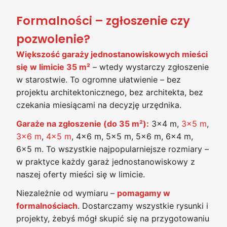
Formalności – zgłoszenie czy
pozwolenie?
Większość garaży jednostanowiskowych mieści
się w limicie 35 m²
– wtedy wystarczy zgłoszenie
w starostwie. To ogromne ułatwienie – bez
projektu architektonicznego, bez architekta, bez
czekania miesiącami na decyzję urzędnika.
Garaże na zgłoszenie (do 35 m²):
3×4 m,
3×5 m
,
3×6 m
,
4×5 m
, 4×6 m, 5×5 m, 5×6 m, 6×4 m,
6×5 m. To wszystkie najpopularniejsze rozmiary –
w praktyce każdy garaż jednostanowiskowy z
naszej oferty mieści się w limicie.
Niezależnie od wymiaru –
pomagamy w
formalnościach
. Dostarczamy wszystkie rysunki i
projekty, żebyś mógł skupić się na przygotowaniu