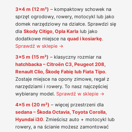
3×4 m (12 m²)
– kompaktowy schowek na
sprzęt ogrodowy, rowery, motocykl lub jako
domek narzędziowy na działce. Sprawdzi się
dla
Skody Citigo, Opla Karla
lub jako
dodatkowe miejsce na
quad i kosiarkę
.
Sprawdź w sklepie →
3×5 m (15 m²)
– klasyczny rozmiar na
hatchbacka – Citroën C3, Peugeot 208,
Renault Clio, Škodę Fabię lub Fiata Tipo
.
Zostaje miejsce na opony zimowe, regał z
narzędziami i rowery. To nasz najczęściej
wybierany model.
Sprawdź w sklepie →
4×5 m (20 m²)
– więcej przestrzeni dla
sedana – Škoda Octavia, Toyota Corolla,
Hyundai i30
. Zmieścisz auto + motocykl lub
rowery, a na ścianie możesz zamontować