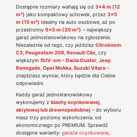
Dostępne rozmiary wahają się od
3×4 m (12
m²)
jako kompaktowy schowek, przez
3×5
m (15 m²)
idealny na auto osobowe, aż po
przestronny
6×5 m (30 m²)
– największy
garaż jednostanowiskowy na zgłoszenie.
Niezależnie od tego, czy jeździsz
Citroënem
C3, Peugeotem 208, Renault Clio
, czy
większym
SUV-em – Dacia Duster, Jeep
Renegade, Opel Mokka, Suzuki Vitara
–
znajdziesz wymiar, który będzie dla Ciebie
odpowiedni.
Każdy garaż jednostanowiskowy
wykonujemy z
blachy ocynkowanej,
akrylowej lub drewnopodobnej
– do wyboru
masz trzy poziomy wykończenia, od
ekonomicznego po PREMIUM. Sprawdź
dostępne warianty:
garaże ocynkowane
,