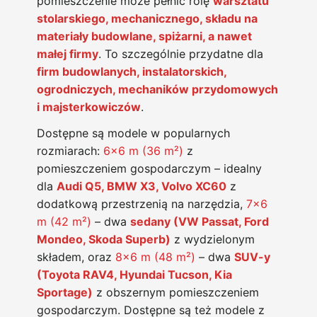
pomieszczenie może pełnić rolę
warsztatu
stolarskiego, mechanicznego, składu na
materiały budowlane, spiżarni, a nawet
małej firmy
. To szczególnie przydatne dla
firm budowlanych, instalatorskich,
ogrodniczych, mechaników przydomowych
i majsterkowiczów
.
Dostępne są modele w popularnych
rozmiarach:
6×6 m (36 m²)
z
pomieszczeniem gospodarczym – idealny
dla
Audi Q5, BMW X3, Volvo XC60
z
dodatkową przestrzenią na narzędzia,
7×6
m (42 m²)
– dwa
sedany (VW Passat, Ford
Mondeo, Skoda Superb)
z wydzielonym
składem, oraz
8×6 m (48 m²)
– dwa
SUV-y
(Toyota RAV4, Hyundai Tucson, Kia
Sportage)
z obszernym pomieszczeniem
gospodarczym. Dostępne są też modele z