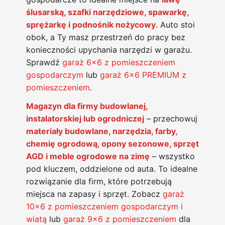
ślusarską, szafki narzędziowe, spawarkę,
sprężarkę i podnośnik nożycowy
. Auto stoi
obok, a Ty masz przestrzeń do pracy bez
konieczności upychania narzędzi w garażu.
Sprawdź
garaż 6×6 z pomieszczeniem
gospodarczym
lub
garaż 6×6 PREMIUM z
pomieszczeniem
.
Magazyn dla firmy budowlanej,
instalatorskiej lub ogrodniczej
– przechowuj
materiały budowlane, narzędzia, farby,
chemię ogrodową, opony sezonowe, sprzęt
AGD i meble ogrodowe na zimę
– wszystko
pod kluczem, oddzielone od auta. To idealne
rozwiązanie dla firm, które potrzebują
miejsca na zapasy i sprzęt. Zobacz
garaż
10×6 z pomieszczeniem gospodarczym i
wiatą
lub
garaż 9×6 z pomieszczeniem
dla