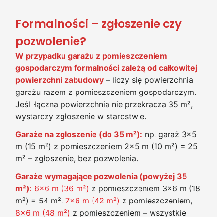
Formalności – zgłoszenie czy
pozwolenie?
W przypadku garażu z pomieszczeniem
gospodarczym formalności zależą od całkowitej
powierzchni zabudowy
– liczy się powierzchnia
garażu razem z pomieszczeniem gospodarczym.
Jeśli łączna powierzchnia nie przekracza 35 m²,
wystarczy zgłoszenie w starostwie.
Garaże na zgłoszenie (do 35 m²):
np. garaż 3×5
m (15 m²) z pomieszczeniem 2×5 m (10 m²) = 25
m² – zgłoszenie, bez pozwolenia.
Garaże wymagające pozwolenia (powyżej 35
m²):
6×6 m (36 m²)
z pomieszczeniem 3×6 m (18
m²) = 54 m²,
7×6 m (42 m²)
z pomieszczeniem,
8×6 m (48 m²)
z pomieszczeniem – wszystkie