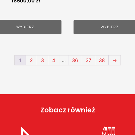
16500,00
zł
WYBIERZ
WYBIERZ
1
2
3
4
…
36
37
38
→
Zobacz również