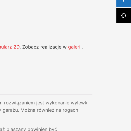
mularz 2D
. Zobacz realizacje w
galerii
.
ozwiązaniem jest wykonanie wylewki
y garażu. Można również na rogach
raż blaszany powinien być