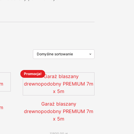
Promocja!
Ten
produkt
ma
wiele
Garaż blaszany
wariantów.
6m
drewnopodobny PREMIUM 7m
Opcje
x 5m
można
wybrać
11800,00
zł