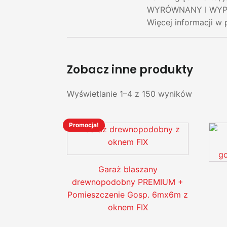
WYRÓWNANY I WYPROF
Więcej informacji w 
Zobacz inne produkty
Wyświetlanie 1–4 z 150 wyników
Promocja!
Ten
produkt
ma
wiele
Garaż blaszany
wariantów.
drewnopodobny PREMIUM +
Opcje
Pomieszczenie Gosp. 6mx6m z
można
oknem FIX
wybrać