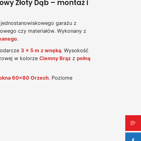
y Złoty Dąb – montaż i
e jednostanowiskowego garażu z
dowego czy materiałów. Wykonany z
owanego
.
podarcze
3 x 5 m z wnęką
. Wysokość
zowej w kolorze
Ciemny Brąz
z
pełną
okna 60x80 Orzech
. Poziome