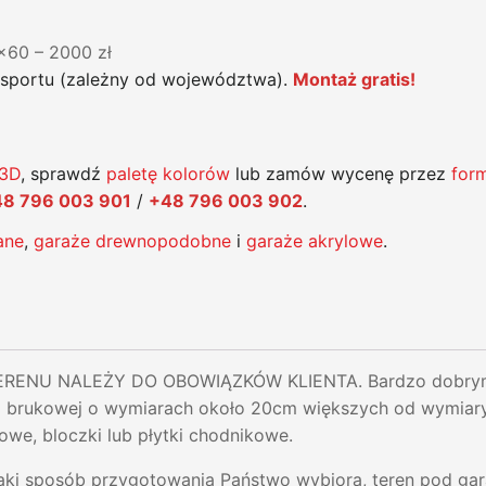
0x60 – 2000 zł
nsportu (zależny od województwa).
Montaż gratis!
 3D
, sprawdź
paletę kolorów
lub zamów wycenę przez
for
8 796 003 901
/
+48 796 003 902
.
ane
,
garaże drewnopodobne
i
garaże akrylowe
.
ENU NALEŻY DO OBOWIĄZKÓW KLIENTA. Bardzo dobrym r
i brukowej o wymiarach około 20cm większych od wymiar
owe, bloczki lub płytki chodnikowe.
jaki sposób przygotowania Państwo wybiorą, teren pod ga