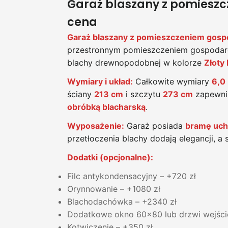
Garaż blaszany z pomiesz
cena
Garaż blaszany z pomieszczeniem go
przestronnym pomieszczeniem gospodarc
blachy drewnopodobnej w kolorze
Złoty
Wymiary i układ:
Całkowite wymiary
6,0
ściany
213 cm
i szczytu
273 cm
zapewni
obróbką blacharską
.
Wyposażenie:
Garaż posiada
bramę uch
przetłoczenia blachy dodają elegancji, a
Dodatki (opcjonalne):
Filc antykondensacyjny – +720 zł
Orynnowanie – +1080 zł
Blachodachówka – +2340 zł
Dodatkowe okno 60x80 lub drzwi wejścio
Kotwiczenie – +350 zł