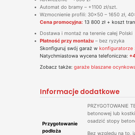
Automat do bramy – +1100 zł/szt.
Wzmocnienie profili: 30x50 – 1650 zł, 4
Cena promocyjna:
13 800 zł + koszt tra
Dostawa i montaż na terenie całej Polski
Płatność przy montażu
– bez ryzyka
Skonfiguruj swój garaż w
konfiguratorze
Natychmiastowa wycena telefoniczna:
+4
Zobacz także:
garaże blaszane ocynkow
Informacje dodatkowe
PRZYGOTOWANIE TER
betonowej lub kostk
osadzić stopy beton
Przygotowanie
podłoża
Bez względu na to, 