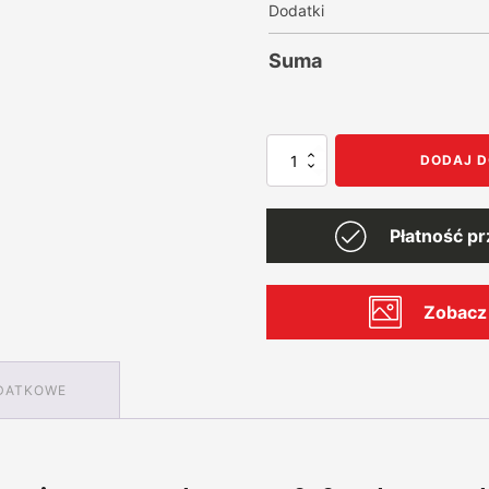
Dodatki
Suma
ilość
DODAJ D
Garaż
blaszany
6x6,
Płatność p
dwuspadowy,
jednostanowiskowy,
z
pomieszczeniem
Zobacz 
gosp
DATKOWE