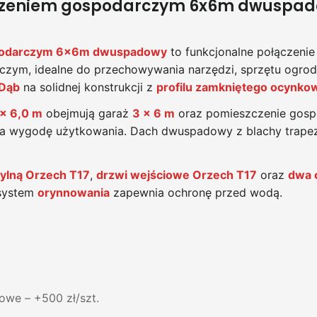
czeniem gospodarczym 6x6m dwuspadow
spodarczym 6x6m dwuspadowy
to funkcjonalne połączeni
zym, idealne do przechowywania narzędzi, sprzętu ogro
 Dąb
na solidnej konstrukcji z
profilu zamkniętego ocynk
 x 6,0 m
obejmują garaż
3 x 6 m
oraz pomieszczenie gos
a wygodę użytkowania. Dach dwuspadowy z blachy trape
ylną Orzech T17
,
drzwi wejściowe Orzech T17
oraz
dwa 
 system
orynnowania
zapewnia ochronę przed wodą.
we – +500 zł/szt.