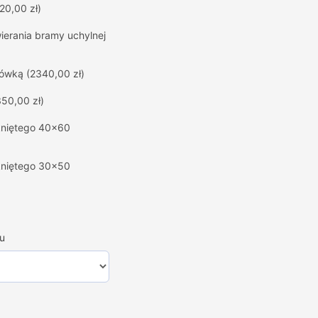
20,00 zł)
erania bramy uchylnej
hówką
(2340,00 zł)
350,00 zł)
mkniętego 40x60
mkniętego 30x50
u