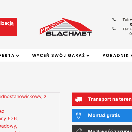
Tel: 
izacją
Tel: 
0
FERTA
WYCEŃ SWÓJ GARAŻ
PORADNIK 
Transport na teren
Montaż gratis
Możliwość zakupu 