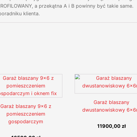
ILOWANY, a przekątna A i B powinny być takie same.
poradniku klienta.
Garaż blaszany
Garaż blaszany 9x6 z
dwustanowiskowy 6x
pomieszczeniem
gospodarczym
11900,00
zł