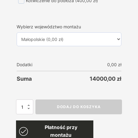
Kotwiczenie do podłoża
(400,00 zł)
Wybierz województwo montażu
Dodatki
0,00
zł
Suma
14000,00
zł
ilość
DODAJ DO KOSZYKA
Garaż
blaszany
PREMIUM
Płatność przy
7m
x
montażu