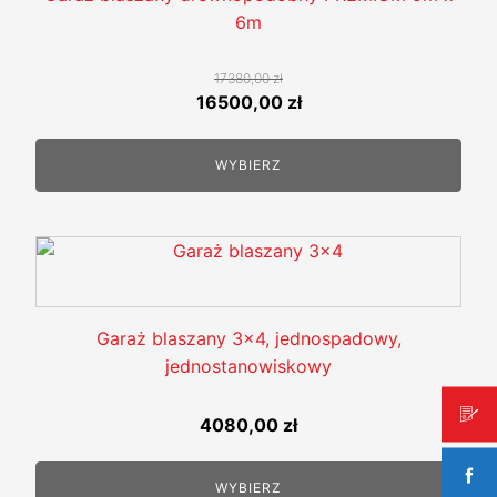
wariantów.
6m
Opcje
można
17380,00
zł
wybrać
Pierwotna
Aktualna
16500,00
zł
na
cena
cena
stronie
wynosiła:
wynosi:
WYBIERZ
produktu
17380,00 zł.
16500,00 zł.
Garaż blaszany 3x4, jednospadowy,
jednostanowiskowy
4080,00
zł
WYBIERZ