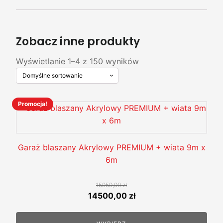
Zobacz inne produkty
Wyświetlanie 1–4 z 150 wyników
Promocja!
Ten
produkt
ma
wiele
Garaż blaszany Akrylowy PREMIUM + wiata 9m x
wariantów.
6m
Opcje
można
15050,00
zł
wybrać
Pierwotna
Aktualna
14500,00
zł
na
cena
cena
stronie
wynosiła:
wynosi: