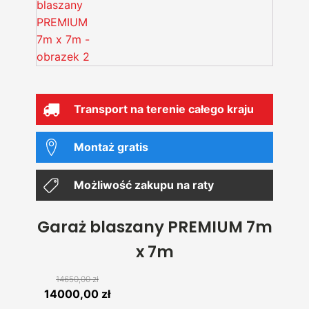
Transport na terenie całego kraju
Montaż gratis
Możliwość zakupu na raty
Garaż blaszany PREMIUM 7m
x 7m
14650,00
zł
Pierwotna
Aktualna
14000,00
zł