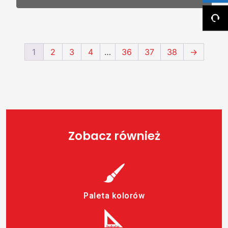
1
2
3
4
…
36
37
38
→
Zobacz również
Paleta kolorów