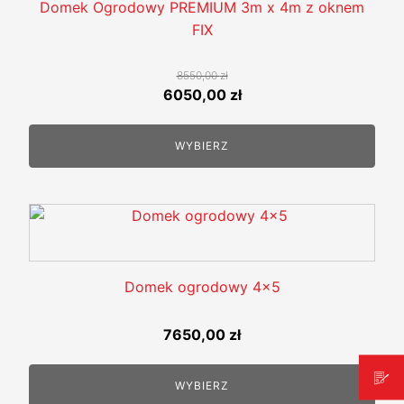
wiele
Domek Ogrodowy PREMIUM 3m x 4m z oknem
wariantów.
FIX
Opcje
można
8550,00
zł
wybrać
Pierwotna
Aktualna
6050,00
zł
na
cena
cena
stronie
wynosiła:
wynosi:
WYBIERZ
produktu
8550,00 zł.
6050,00 zł.
Domek ogrodowy 4x5
7650,00
zł
WYBIERZ