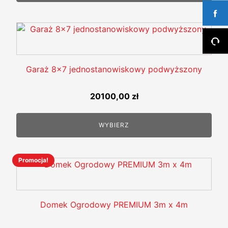
Garaż 8x7 jednostanowiskowy podwyższony
20100,00
zł
WYBIERZ
Promocja!
Ten
produkt
ma
wiele
Domek Ogrodowy PREMIUM 3m x 4m
wariantów.
Opcje