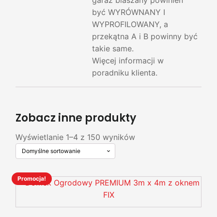
garaż blaszany powinien
być WYRÓWNANY I
WYPROFILOWANY, a
przekątna A i B powinny być
takie same.
Więcej informacji w
poradniku klienta.
Zobacz inne produkty
Wyświetlanie 1–4 z 150 wyników
Promocja!
Ten
produkt
ma