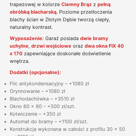
trapezowej w kolorze
Ciemny Brąz
z
pełną
obróbką blacharską
. Poziome przetłoczenia
blachy ścian w Złotym Dębie tworzą ciepły,
naturalny kontrast.
Wyposażenie:
Garaż posiada
dwie bramy
uchylne
,
drzwi wejściowe
oraz
dwa okna FIX 40
x 170
zapewniające doskonałe doświetlenie
wnętrza.
Dodatki (opcjonalne):
Filc antykondensacyjny – +1080 zł
Orynnowanie – +1080 zł
Blachodachówka – +3510 zł
Okno 60 x 80 – +500 zł/szt.
Kotwiczenie – +350 zł
Automat do bramy – +1100 zł/szt.
Konstrukcja wykonana w całości z profilu 30 x 50