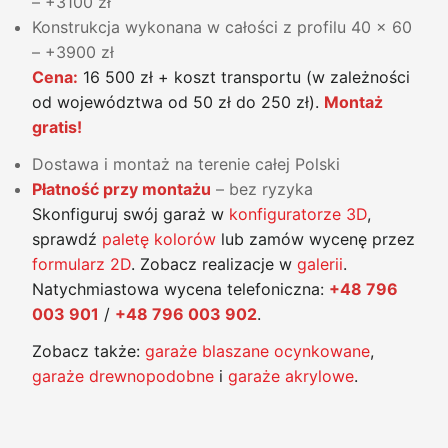
– +3100 zł
Konstrukcja wykonana w całości z profilu 40 x 60
– +3900 zł
Cena:
16 500 zł + koszt transportu (w zależności
od województwa od 50 zł do 250 zł).
Montaż
gratis!
Dostawa i montaż na terenie całej Polski
Płatność przy montażu
– bez ryzyka
Skonfiguruj swój garaż w
konfiguratorze 3D
,
sprawdź
paletę kolorów
lub zamów wycenę przez
formularz 2D
. Zobacz realizacje w
galerii
.
Natychmiastowa wycena telefoniczna:
+48 796
003 901
/
+48 796 003 902
.
Zobacz także:
garaże blaszane ocynkowane
,
garaże drewnopodobne
i
garaże akrylowe
.