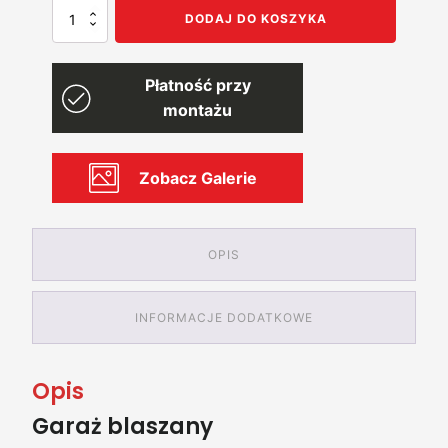
ilość
DODAJ DO KOSZYKA
Garaż
blaszany
9x6
Płatność przy
z
pomieszczeniem
montażu
gospodarczym
Zobacz Galerie
OPIS
INFORMACJE DODATKOWE
Opis
Garaż blaszany