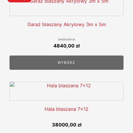
Ten
produkt
ma
wiele
Garaż blaszany Akrylowy 3m x 5m
wariantów.
Opcje
5400,00
zł
można
Pierwotna
Aktualna
4840,00
zł
wybrać
cena
cena
na
wynosiła:
wynosi:
WYBIERZ
stronie
5400,00 zł.
4840,00 zł.
produktu
Hala blaszana 7x12
38000,00
zł