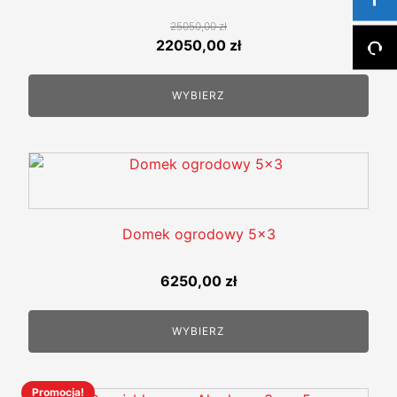
można
25050,00
zł
wybrać
Pierwotna
Aktualna
22050,00
zł
na
cena
cena
stronie
wynosiła:
wynosi:
WYBIERZ
produktu
25050,00 zł.
22050,00 zł.
Domek ogrodowy 5x3
6250,00
zł
WYBIERZ
Promocja!