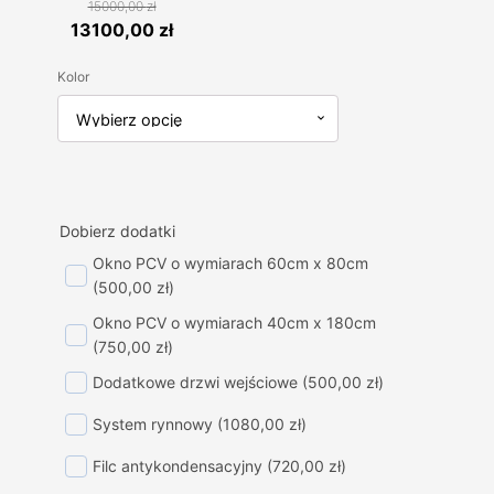
15000,00
zł
Pierwotna
Aktualna
13100,00
zł
cena
cena
Kolor
wynosiła:
wynosi:
15000,00 zł.
13100,00 zł.
Dobierz dodatki
Okno PCV o wymiarach 60cm x 80cm
(500,00 zł)
Okno PCV o wymiarach 40cm x 180cm
(750,00 zł)
Dodatkowe drzwi wejściowe
(500,00 zł)
System rynnowy
(1080,00 zł)
Filc antykondensacyjny
(720,00 zł)