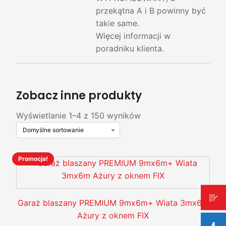
przekątna A i B powinny być
takie same.
Więcej informacji w
poradniku klienta.
Zobacz inne produkty
Wyświetlanie 1–4 z 150 wyników
Promocja!
Ten
produkt
ma
wiele
Garaż blaszany PREMIUM 9mx6m+ Wiata 3mx6m
wariantów.
Ażury z oknem FIX
Opcje