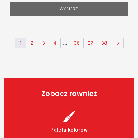
WYBIERZ
1
2
3
4
…
36
37
38
→
Zobacz również
Paleta kolorów