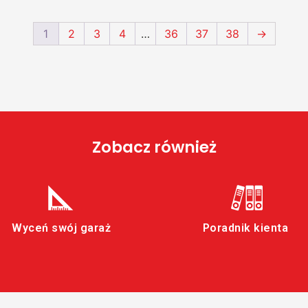
1
2
3
4
…
36
37
38
→
Zobacz również
Wyceń swój garaż
Poradnik kienta