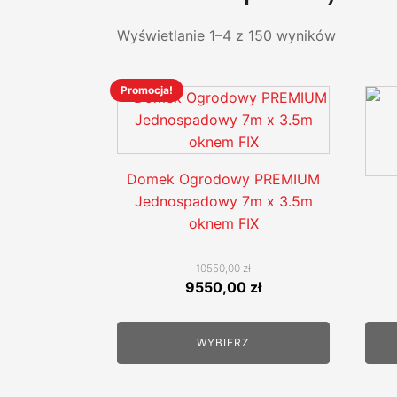
Wyświetlanie 1–4 z 150 wyników
Promocja!
Ten
produkt
ma
wiele
Domek Ogrodowy PREMIUM
wariantów.
Jednospadowy 7m x 3.5m
Opcje
oknem FIX
można
wybrać
10550,00
zł
na
Pierwotna
Aktualna
9550,00
zł
stronie
cena
cena
produktu
wynosiła:
wynosi:
WYBIERZ
10550,00 zł.
9550,00 zł.