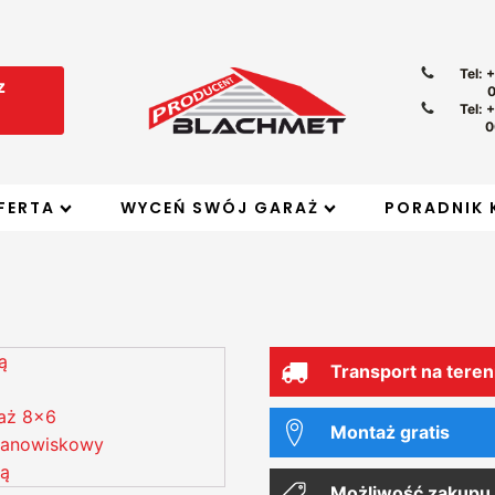
Tel: 
z
Tel: 
0
FERTA
WYCEŃ SWÓJ GARAŻ
PORADNIK 
Transport na teren
Montaż gratis
Możliwość zakupu 