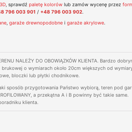
 3D
, sprawdź
paletę kolorów
lub zamów wycenę przez
for
8 796 003 901
/
+48 796 003 902
.
ane
,
garaże drewnopodobne
i
garaże akrylowe
.
ENU NALEŻY DO OBOWIĄZKÓW KLIENTA. Bardzo dobrym r
i brukowej o wymiarach około 20cm większych od wymiar
owe, bloczki lub płytki chodnikowe.
jaki sposób przygotowania Państwo wybiorą, teren pod ga
ILOWANY, a przekątna A i B powinny być takie same.
poradniku klienta.