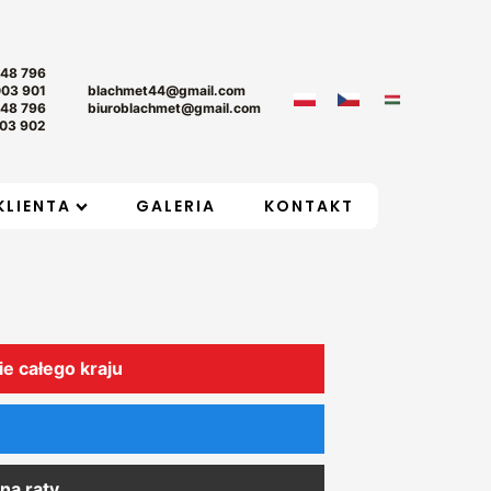
+48 796
003 901
blachmet44@gmail.com
+48 796
biuroblachmet@gmail.com
03 902
KLIENTA
GALERIA
KONTAKT
ie całego kraju
na raty