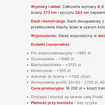
Wymiary i układ:
Całkowite wymiary
8,0
ściany
213 cm
i szczytu
293 cm
zapewni
Dach i konstrukcja:
Dach dwuspadowy z b
przetłoczenia blachy ścian w szarym kol
Wyposażenie:
Garaż wyposażony w
dwi
Dodatki (opcjonalne):
Filc antykondensacyjny – +960 zł
Orynnowanie – +1080 zł
Blachodachówka – +3120 zł
Kotwiczenie – +350 zł
Automat do bramy – +1100 zł/szt.
Wzmocnienie profili: 30x50 – 2700 zł, 4
Cena promocyjna:
16 200 zł + koszt tra
Dostawa i montaż na terenie całej Polski
Płatność przy montażu
– bez ryzyka