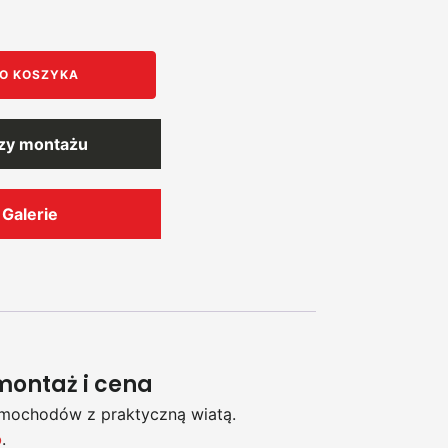
O KOSZYKA
rzy montażu
Galerie
montaż i cena
amochodów z praktyczną wiatą.
o
.