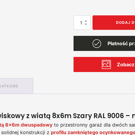
ilość
DODAJ D
Garaż
8x6
dwustanowiskowy
Płatność p
z
wiatą
Zobacz 
DATKOWE
skowy z wiatą 8x6m Szary RAL 9006 – 
iatą 8x6m dwuspadowy
to przestronny garaż dla dwóch s
solidnej konstrukcji z
profilu zamkniętego ocynkowaneg