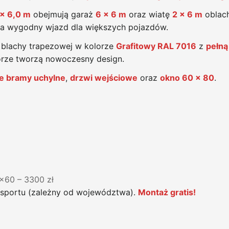
 x 6,0 m
obejmują garaż
6 x 6 m
oraz wiatę
2 x 6 m
oblach
a wygodny wjazd dla większych pojazdów.
lachy trapezowej w kolorze
Grafitowy RAL 7016
z
pełną
orze tworzą nowoczesny design.
e bramy uchylne
,
drzwi wejściowe
oraz
okno 60 x 80
.
0x60 – 3300 zł
nsportu (zależny od województwa).
Montaż gratis!