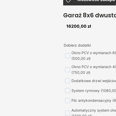
Garaż 8x6 dwust
16200,00
zł
Dobierz dodatki
Okno PCV o wymiarach 6
(500,00 zł)
Okno PCV o wymiarach 4
(750,00 zł)
Dodatkowe drzwi wejścio
System rynnowy
(1080,00
Filc antykondensacyjny
(9
Automatyczny system otwi
(1100,00 zł)