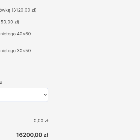
hówką
(3120,00 zł)
350,00 zł)
mkniętego 40x60
mkniętego 30x50
u
0,00
zł
16200,00
zł