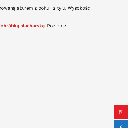
owaną ażurem z boku i z tyłu. Wysokość
 obróbką blacharską
. Poziome