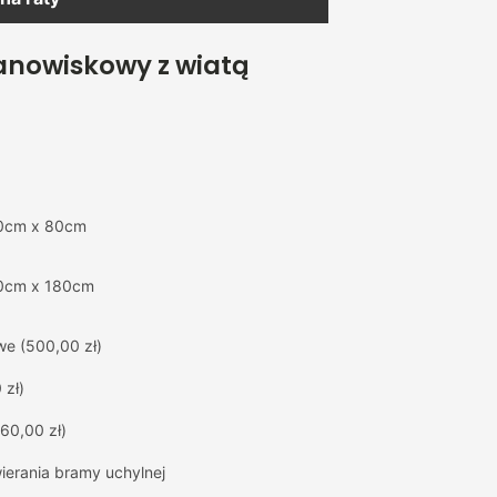
anowiskowy z wiatą
0cm x 80cm
0cm x 180cm
we
(500,00 zł)
 zł)
60,00 zł)
erania bramy uchylnej