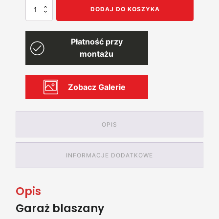
ilość
DODAJ DO KOSZYKA
Garaż
blaszany
10x6
Płatność przy
z
pomieszczeniem
montażu
gosp.
i
wiatą
Zobacz Galerie
OPIS
INFORMACJE DODATKOWE
Opis
Garaż blaszany