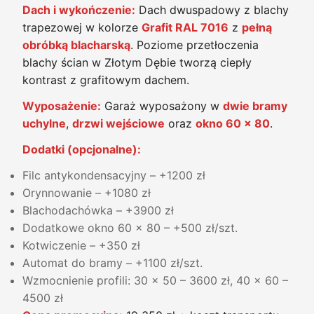
Dach i wykończenie:
Dach dwuspadowy z blachy
trapezowej w kolorze
Grafit RAL 7016
z
pełną
obróbką blacharską
. Poziome przetłoczenia
blachy ścian w Złotym Dębie tworzą ciepły
kontrast z grafitowym dachem.
Wyposażenie:
Garaż wyposażony w
dwie bramy
uchylne
,
drzwi wejściowe
oraz
okno 60 x 80
.
Dodatki (opcjonalne):
Filc antykondensacyjny – +1200 zł
Orynnowanie – +1080 zł
Blachodachówka – +3900 zł
Dodatkowe okno 60 x 80 – +500 zł/szt.
Kotwiczenie – +350 zł
Automat do bramy – +1100 zł/szt.
Wzmocnienie profili: 30 x 50 – 3600 zł, 40 x 60 –
4500 zł