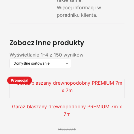
takie same.
Więcej informacji w
poradniku klienta.
Zobacz inne produkty
Wyświetlanie 1–4 z 150 wyników
Promocja!
Ten
produkt
ma
wiele
Garaż blaszany drewnopodobny PREMIUM 7m x
wariantów.
7m
Opcje
można
14650,00
zł