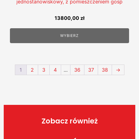
jednostanowiskowy, z pomieszczeniem gosp
13800,00
zł
WYBIERZ
1
2
3
4
…
36
37
38
→
Zobacz również