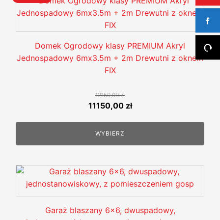
produkt
ma
wiele
Domek Ogrodowy klasy PREMIUM Akryl
wariantów.
Jednospadowy 6mx3.5m + 2m Drewutni z oknem
Opcje
FIX
można
wybrać
12150,00
zł
na
Pierwotna
Aktualna
11150,00
zł
stronie
cena
cena
produktu
wynosiła:
wynosi:
WYBIERZ
12150,00 zł.
11150,00 zł.
Garaż blaszany 6x6, dwuspadowy,