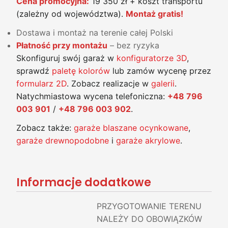
Cena promocyjna:
19 350 zł + koszt transportu
(zależny od województwa).
Montaż gratis!
Dostawa i montaż na terenie całej Polski
Płatność przy montażu
– bez ryzyka
Skonfiguruj swój garaż w
konfiguratorze 3D
,
sprawdź
paletę kolorów
lub zamów wycenę przez
formularz 2D
. Zobacz realizacje w
galerii
.
Natychmiastowa wycena telefoniczna:
+48 796
003 901
/
+48 796 003 902
.
Zobacz także:
garaże blaszane ocynkowane
,
garaże drewnopodobne
i
garaże akrylowe
.
Informacje dodatkowe
PRZYGOTOWANIE TERENU
NALEŻY DO OBOWIĄZKÓW