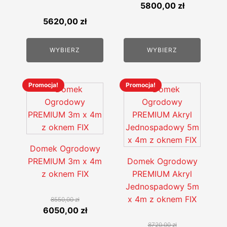
Pierwotna
Aktualna
5800,00
zł
na
na
cena
cena
5620,00
zł
stronie
stronie
wynosiła:
wynosi:
produktu
produktu
6200,00 zł.
5800,00 zł
WYBIERZ
WYBIERZ
Promocja!
Promocja!
Ten
Ten
produkt
produkt
ma
ma
wiele
wiele
wariantów.
wariantów.
Domek Ogrodowy
Opcje
Opcje
PREMIUM 3m x 4m
Domek Ogrodowy
można
można
z oknem FIX
PREMIUM Akryl
wybrać
wybrać
Jednospadowy 5m
na
na
x 4m z oknem FIX
8550,00
zł
stronie
stronie
Pierwotna
Aktualna
6050,00
zł
produktu
produktu
cena
cena
8720,00
zł