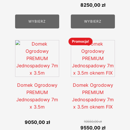
wynosiła:
wynosi:
Pierwotna
Aktualna
8250,00
zł
7600,00 zł.
7220,00 zł.
cena
cena
wynosiła:
wynosi:
WYBIERZ
WYBIERZ
8450,00 zł.
8250,00 zł
Promocja!
Ten
Ten
produkt
produkt
ma
ma
wiele
wiele
wariantów.
wariantów.
Opcje
Opcje
Domek Ogrodowy
Domek Ogrodowy
można
można
PREMIUM
PREMIUM
wybrać
wybrać
Jednospadowy 7m
Jednospadowy 7m
na
na
x 3.5m
x 3.5m oknem FIX
stronie
stronie
produktu
produktu
9050,00
zł
10550,00
zł
Pierwotna
Aktualna
9550,00
zł