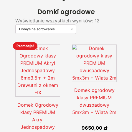
Domki ogrodowe
Wyświetlanie wszystkich wyników: 12
Promocja!
Ten
Ten
produkt
produkt
ma
ma
wiele
wiele
wariantów.
wariantów.
Opcje
Opcje
Domek ogrodowy
można
można
klasy PREMIUM
wybrać
wybrać
Domek Ogrodowy
dwuspadowy
na
na
klasy PREMIUM
5mx3m + Wiata 2m
stronie
stronie
Akryl
produktu
produktu
Jednospadowy
9650,00
zł