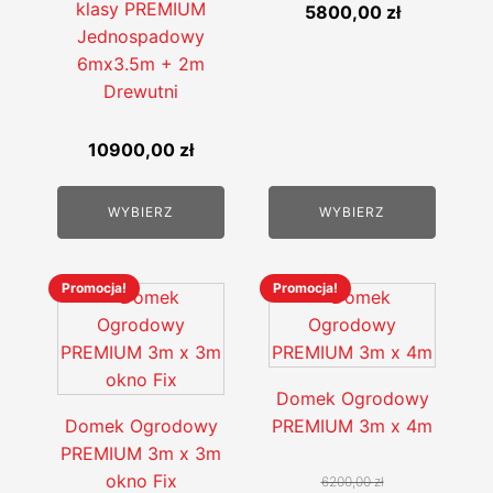
klasy PREMIUM
Zakres
5800,00
zł
na
na
Jednospadowy
cen:
stronie
stronie
6mx3.5m + 2m
od
produktu
produktu
Drewutni
5370,00 z
do
5800,00 z
10900,00
zł
WYBIERZ
WYBIERZ
Promocja!
Promocja!
Ten
Ten
produkt
produkt
ma
ma
wiele
wiele
Domek Ogrodowy
wariantów.
wariantów.
Domek Ogrodowy
PREMIUM 3m x 4m
Opcje
Opcje
PREMIUM 3m x 3m
można
można
okno Fix
6200,00
zł
wybrać
wybrać