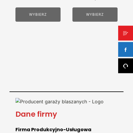
cena
cena
wynosiła:
wynosi:
WYBIERZ
WYBIERZ
10550,00 zł.
9550,00 zł
Dane firmy
Firma Produkcyjno-Usługowa