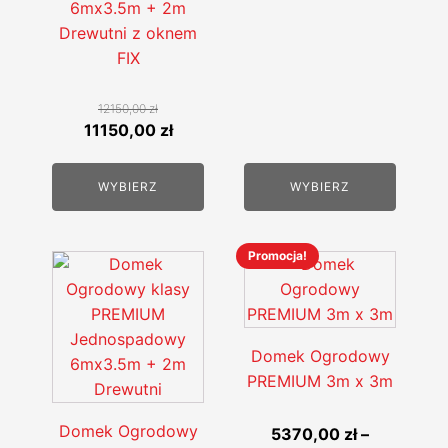
6mx3.5m + 2m
Drewutni z oknem
FIX
12150,00
zł
Pierwotna
Aktualna
11150,00
zł
cena
cena
wynosiła:
wynosi:
WYBIERZ
WYBIERZ
12150,00 zł.
11150,00 zł.
Promocja!
Ten
Ten
produkt
produkt
ma
ma
wiele
wiele
Domek Ogrodowy
wariantów.
wariantów.
PREMIUM 3m x 3m
Opcje
Opcje
można
można
Domek Ogrodowy
5370,00
zł
–
wybrać
wybrać