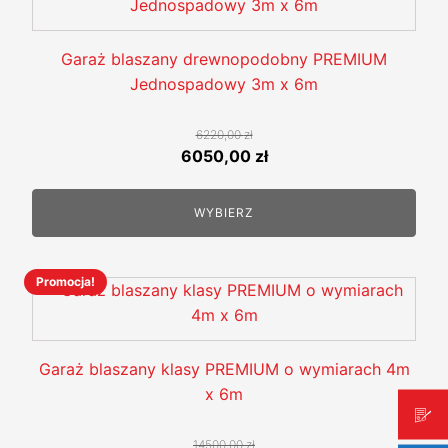
produkt
ma
wiele
Garaż blaszany drewnopodobny PREMIUM
wariantów.
Jednospadowy 3m x 6m
Opcje
można
6220,00
zł
wybrać
Pierwotna
Aktualna
6050,00
zł
na
cena
cena
stronie
wynosiła:
wynosi:
WYBIERZ
produktu
6220,00 zł.
6050,00 zł.
Promocja!
Ten
produkt
ma
wiele
Garaż blaszany klasy PREMIUM o wymiarach 4m
wariantów.
x 6m
Opcje
można
14500,00
zł