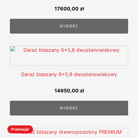
17600,00
zł
WYBIERZ
Garaż blaszany 6x5,8 dwustanowiskowy
14950,00
zł
WYBIERZ
Promocja!
Ten