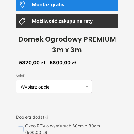
Montaż gratis
Możliwość zakupu na raty
Domek Ogrodowy PREMIUM
3m x 3m
Zakres
5370,00
zł
–
5800,00
zł
cen:
Kolor
od
5370,00 zł
do
5800,00 zł
Dobierz dodatki
Okno PCV o wymiarach 60cm x 80cm
(500,00 zł)