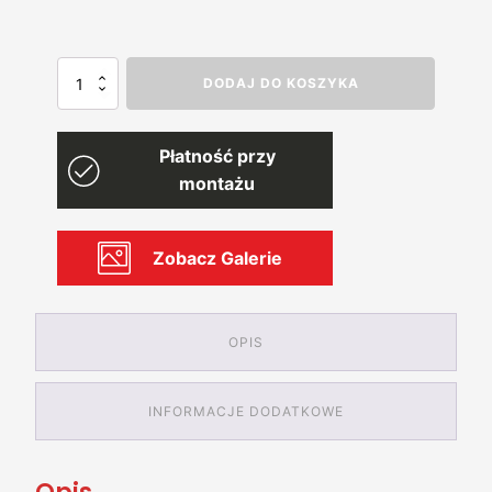
ilość
DODAJ DO KOSZYKA
Domek
Ogrodowy
PREMIUM
Płatność przy
3m
x
montażu
3m
Zobacz Galerie
OPIS
INFORMACJE DODATKOWE