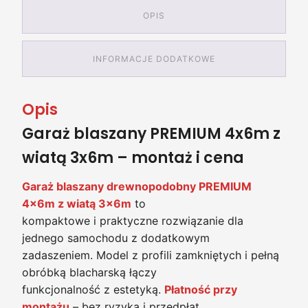
OPIS
INFORMACJE DODATKOWE
Opis
Garaż blaszany PREMIUM 4x6m z
wiatą 3x6m – montaż i cena
Garaż blaszany drewnopodobny PREMIUM
4x6m z wiatą 3x6m
to
kompaktowe i praktyczne rozwiązanie dla
jednego samochodu z dodatkowym
zadaszeniem. Model z profili zamkniętych i pełną
obróbką blacharską łączy
funkcjonalność z estetyką.
Płatność przy
montażu
– bez ryzyka i przedpłat.