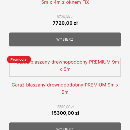
wariantów.
5m x 4m z oknem FIX
Opcje
można
8720,00
zł
wybrać
Pierwotna
Aktualna
7720,00
zł
na
cena
cena
stronie
wynosiła:
wynosi:
WYBIERZ
produktu
8720,00 zł.
7720,00 zł.
Promocja!
Ten
produkt
ma
wiele
Garaż blaszany drewnopodobny PREMIUM 9m x
wariantów.
5m
Opcje
można
15810,00
zł
wybrać
Pierwotna
Aktualna
15300,00
zł
na
cena
cena
stronie
wynosiła:
wynosi:
WYBIERZ