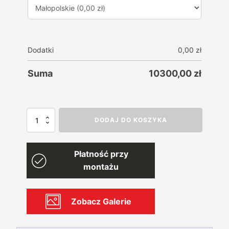
Dodatki
0,00
zł
Suma
10300,00
zł
ilość
DODAJ DO KOSZYKA
Garaż
blaszany
drewnopodobny
Płatność przy
PREMIUM
4mx6m
montażu
+
Wiata
3mx6m
Zobacz Galerie