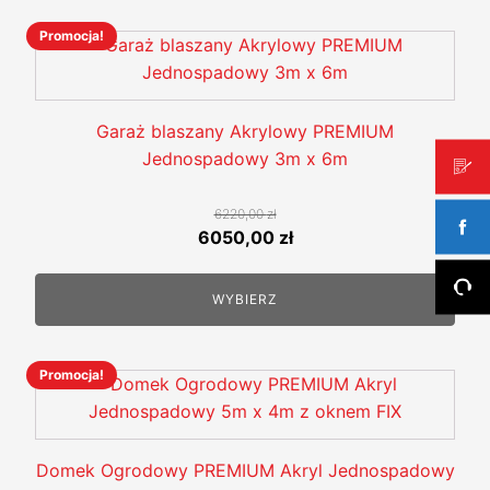
Promocja!
Ten
produkt
ma
wiele
Garaż blaszany Akrylowy PREMIUM
wariantów.
Jednospadowy 3m x 6m
Opcje
można
6220,00
zł
wybrać
Pierwotna
Aktualna
6050,00
zł
na
cena
cena
stronie
wynosiła:
wynosi:
WYBIERZ
produktu
6220,00 zł.
6050,00 zł.
Promocja!
Ten
produkt
ma
wiele
Domek Ogrodowy PREMIUM Akryl Jednospadowy