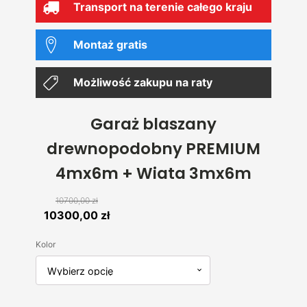
Transport na terenie całego kraju
Montaż gratis
Możliwość zakupu na raty
Garaż blaszany
drewnopodobny PREMIUM
4mx6m + Wiata 3mx6m
10700,00
zł
Pierwotna
Aktualna
10300,00
zł
cena
cena
Kolor
wynosiła:
wynosi:
10700,00 zł.
10300,00 zł.