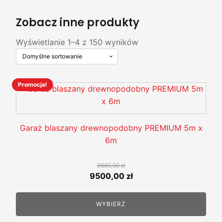
Zobacz inne produkty
Wyświetlanie 1–4 z 150 wyników
Promocja!
Ten
produkt
ma
wiele
Garaż blaszany drewnopodobny PREMIUM 5m x
wariantów.
6m
Opcje
można
9880,00
zł
wybrać
Pierwotna
Aktualna
9500,00
zł
na
cena
cena
stronie
wynosiła:
wynosi:
WYBIERZ
produktu
9880,00 zł.
9500,00 zł.