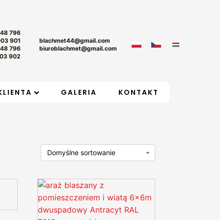
+48 796
003 901
blachmet44@gmail.com
+48 796
biuroblachmet@gmail.com
03 902
KLIENTA
GALERIA
KONTAKT