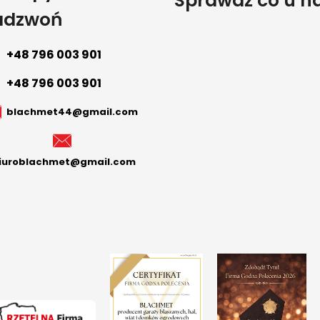
Sprawdź co u n
adzwoń
+48 796 003 901
+48 796 003 901
blachmet44@gmail.com
iuroblachmet@gmail.com