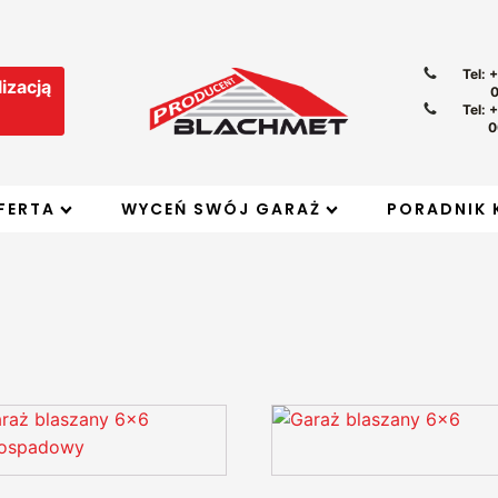
Tel: 
izacją
Tel: 
0
FERTA
WYCEŃ SWÓJ GARAŻ
PORADNIK 