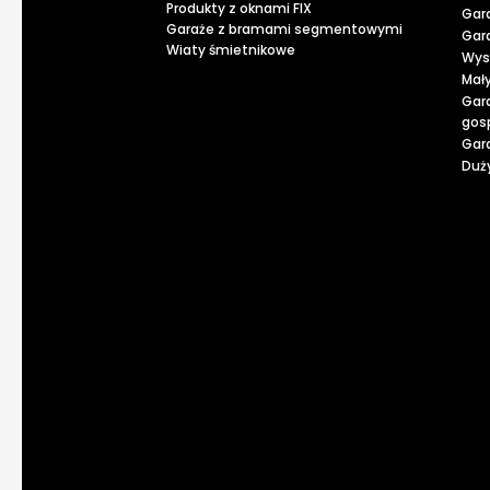
Produkty z oknami FIX
Gar
Garaże z bramami segmentowymi
Gar
Wiaty śmietnikowe
Wys
Mał
Gar
gos
Gar
Duży