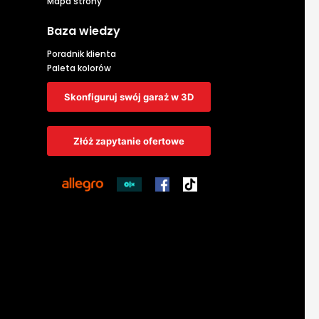
Mapa strony
Baza wiedzy
Poradnik klienta
Paleta kolorów
Skonfiguruj swój garaż w 3D
Złóż zapytanie ofertowe