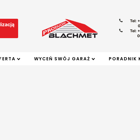
Tel: 
izacją
Tel: 
0
FERTA
WYCEŃ SWÓJ GARAŻ
PORADNIK 