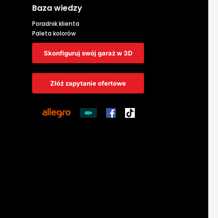
Baza wiedzy
Poradnik klienta
Paleta kolorów
Skonfiguruj swój garaż w 3D
Złóż zapytanie ofertowe