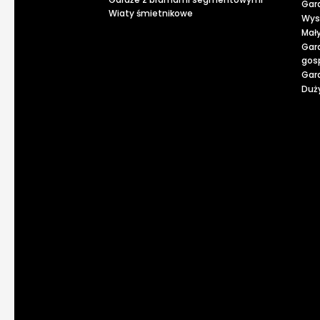
Gar
Wiaty śmietnikowe
Wys
Mał
Gar
gos
Gar
Duży