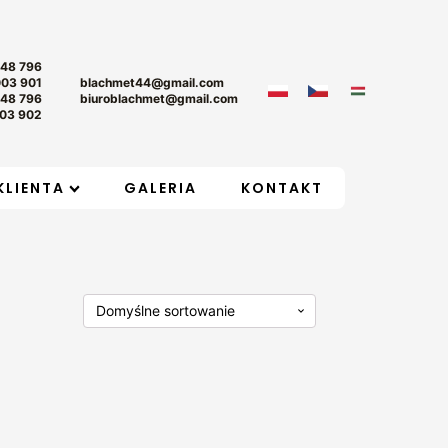
+48 796
003 901
blachmet44@gmail.com
+48 796
biuroblachmet@gmail.com
03 902
KLIENTA
GALERIA
KONTAKT