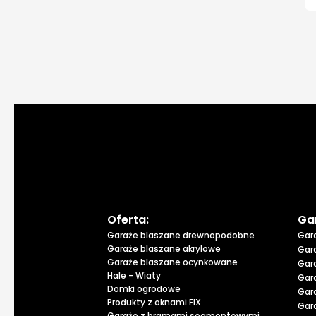
Oferta:
Ga
Garaże blaszane drewnopodobne
Gar
Garaże blaszane akrylowe
Gar
Garaże blaszane ocynkowane
Gar
Hale - Wiaty
Gar
Domki ogrodowe
Gar
Produkty z oknami FIX
Gar
Garaże z bramami segmentowymi