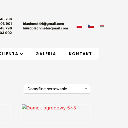
+48 796
003 901
blachmet44@gmail.com
+48 796
biuroblachmet@gmail.com
03 902
KLIENTA
GALERIA
KONTAKT