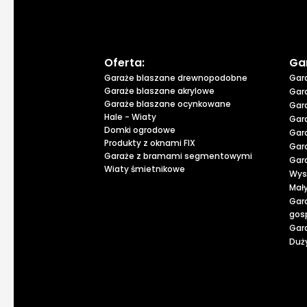
Oferta:
Ga
Garaże blaszane drewnopodobne
Gar
Garaże blaszane akrylowe
Gar
Garaże blaszane ocynkowane
Gar
Hale - Wiaty
Gar
Domki ogrodowe
Gar
Produkty z oknami FIX
Gar
Garaże z bramami segmentowymi
Gar
Wiaty śmietnikowe
Wys
Mał
Gar
gos
Gar
Duży