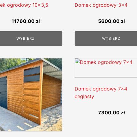
ek ogrodowy 10x3,5
Domek ogrodowy 3x4
11760,00
zł
5600,00
zł
WYBIERZ
WYBIERZ
Domek ogrodowy 7x4
ceglasty
7300,00
zł