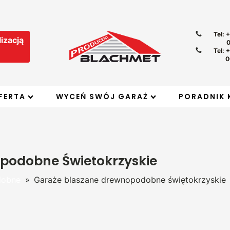
Tel: 
izacją
Tel: 
0
FERTA
WYCEŃ SWÓJ GARAŻ
PORADNIK 
podobne Świetokrzyskie
dobne
»
Garaże blaszane drewnopodobne świętokrzyskie