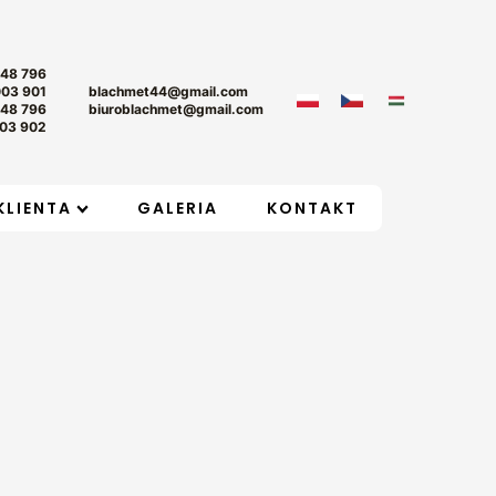
+48 796
003 901
blachmet44@gmail.com
+48 796
biuroblachmet@gmail.com
03 902
KLIENTA
GALERIA
KONTAKT