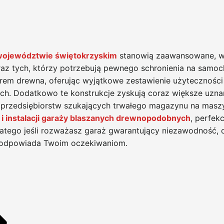
województwie świętokrzyskim
stanowią zaawansowane, wy
oraz tych, którzy potrzebują pewnego schronienia na samoc
rem drewna, oferując wyjątkowe zestawienie użyteczności 
h. Dodatkowo te konstrukcje zyskują coraz większe uzna
 przedsiębiorstw szukających trwałego magazynu na masz
 i instalacji garaży blaszanych drewnopodobnych
, perfek
atego jeśli rozważasz garaż gwarantujący niezawodność, o
 odpowiada Twoim oczekiwaniom.