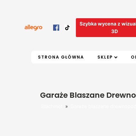
Szybka wycena z wizual
3D
STRONA GŁÓWNA
SKLEP
O
Garaże Blaszane Drewno
Blachmet
»
Garaże blaszane drewnopo