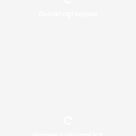
Zobacz
Domki ogrodowe
Garaże blaszane z oknami FIX to
praktyczne i nowoczesne rozwiązanie
. Okna FIX, czyli
dla Twojej posesji
nieotwieralne przeszklenia, o wymiarach
40 cm x 180 cm, zapewniają naturalne
doświetlenie wnętrza, eliminując potrzebę
ciągłego korzystania ze sztucznego
oświetlenia.
Zobacz
Garaże z oknami FIX