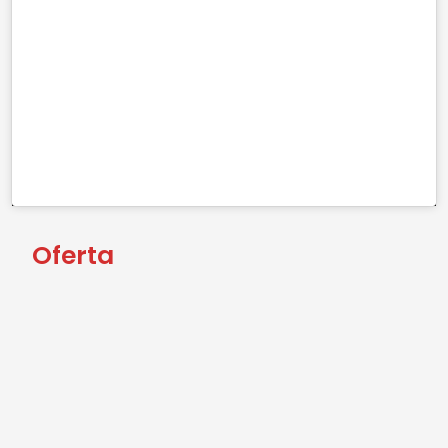
Oferta
garaży
Odkryj naszą wyjątkową ofertę
, które łączą w sobie
drewnopodobnych