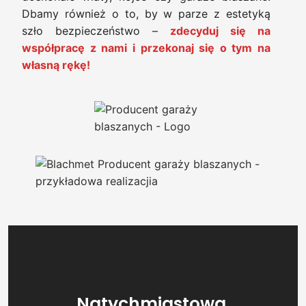
Dbamy również o to, by w parze z estetyką
szło bezpieczeństwo –
zdecyduj się na
współpracę z nami i przekonaj się o tym na
własną rękę!
Natychmiastowa