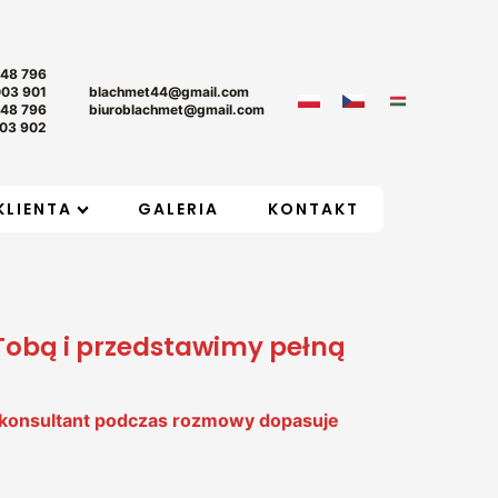
+48 796
003 901
blachmet44@gmail.com
+48 796
biuroblachmet@gmail.com
03 902
KLIENTA
GALERIA
KONTAKT
 Tobą i przedstawimy pełną
sz konsultant podczas rozmowy dopasuje