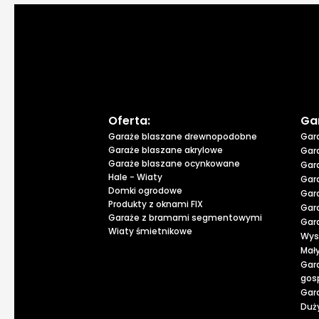
Oferta:
Ga
Garaże blaszane drewnopodobne
Gar
Garaże blaszane akrylowe
Gar
Garaże blaszane ocynkowane
Gar
Hale - Wiaty
Gar
Domki ogrodowe
Gar
Produkty z oknami FIX
Gar
Garaże z bramami segmentowymi
Gar
Wiaty śmietnikowe
Wys
Mał
Gar
gos
Gar
Duży