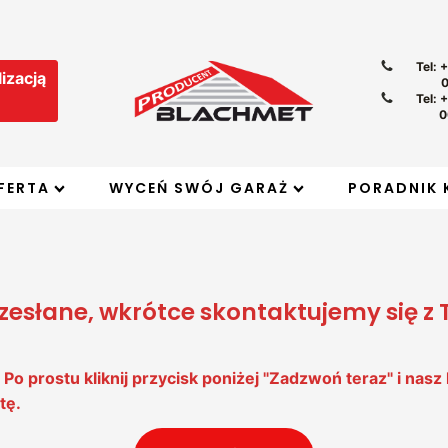
Tel: 
izacją
Tel: 
0
FERTA
WYCEŃ SWÓJ GARAŻ
PORADNIK 
rzesłane, wkrótce skontaktujemy się z
o prostu kliknij przycisk poniżej "Zadzwoń teraz" i na
tę.