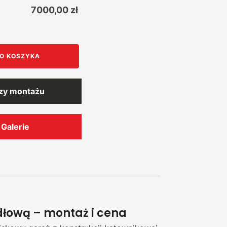
7000,00
zł
O KOSZYKA
rzy montażu
Galerie
łową – montaż i cena