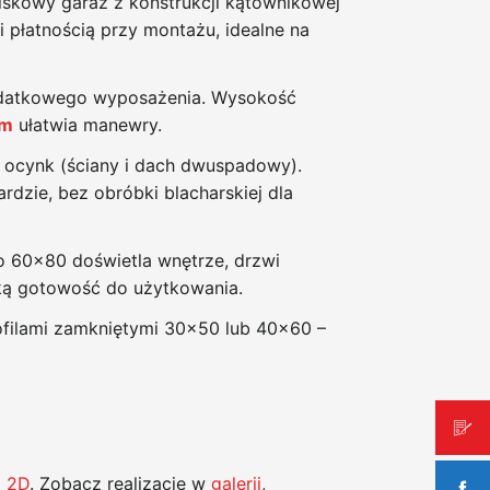
iskowy garaż z konstrukcji kątownikowej
płatnością przy montażu, idealne na
odatkowego wyposażenia. Wysokość
 m
ułatwia manewry.
 ocynk (ściany i dach dwuspadowy).
dzie, bez obróbki blacharskiej dla
 60x80 doświetla wnętrze, drzwi
ką gotowość do użytkowania.
ofilami zamkniętymi 30x50 lub 40x60 –
z 2D
. Zobacz realizacje w
galerii
,