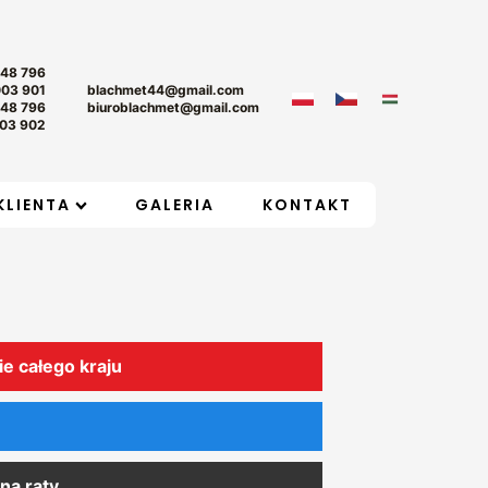
+48 796
003 901
blachmet44@gmail.com
+48 796
biuroblachmet@gmail.com
03 902
KLIENTA
GALERIA
KONTAKT
ie całego kraju
na raty