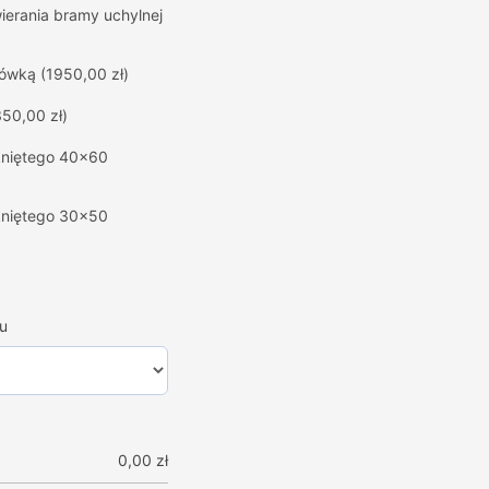
erania bramy uchylnej
hówką
(1950,00 zł)
350,00 zł)
mkniętego 40x60
mkniętego 30x50
u
0,00
zł