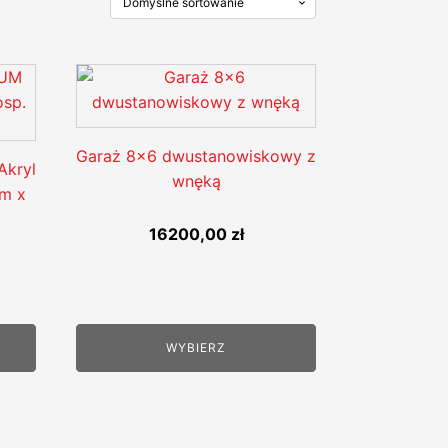
Garaż 8x6 dwustanowiskowy z
Akryl
wnęką
9m x
16200,00
zł
alna
si:
WYBIERZ
0,00 zł.