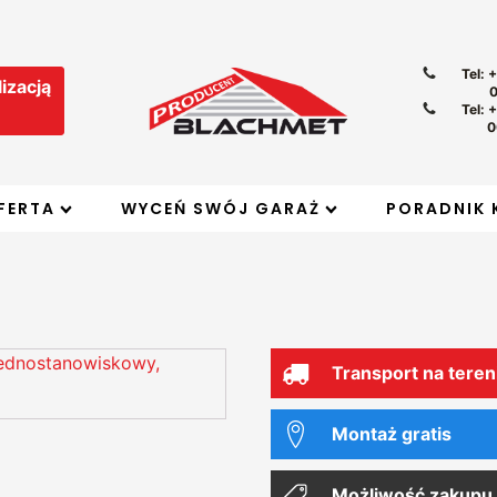
Tel: 
izacją
Tel: 
0
FERTA
WYCEŃ SWÓJ GARAŻ
PORADNIK 
Transport na teren
Montaż gratis
Możliwość zakupu 