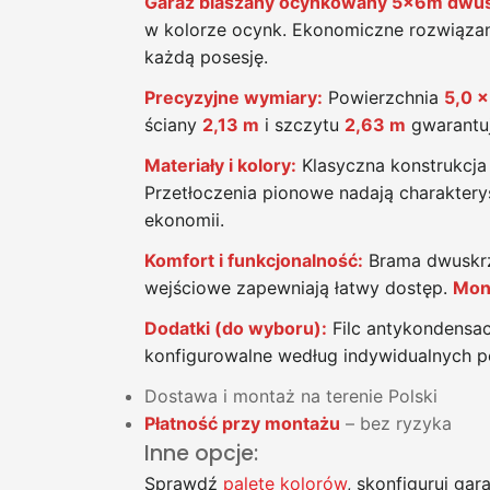
Garaż blaszany ocynkowany 5x6m dwu
w kolorze ocynk. Ekonomiczne rozwiązan
każdą posesję.
Precyzyjne wymiary:
Powierzchnia
5,0 x
ściany
2,13 m
i szczytu
2,63 m
gwarantu
Materiały i kolory:
Klasyczna konstrukcja
Przetłoczenia pionowe nadają charaktery
ekonomii.
Komfort i funkcjonalność:
Brama dwuskrzy
wejściowe zapewniają łatwy dostęp.
Mont
Dodatki (do wyboru):
Filc antykondensac
konfigurowalne według indywidualnych p
Dostawa i montaż na terenie Polski
Płatność przy montażu
– bez ryzyka
Inne opcje:
Sprawdź
paletę kolorów
, skonfiguruj ga