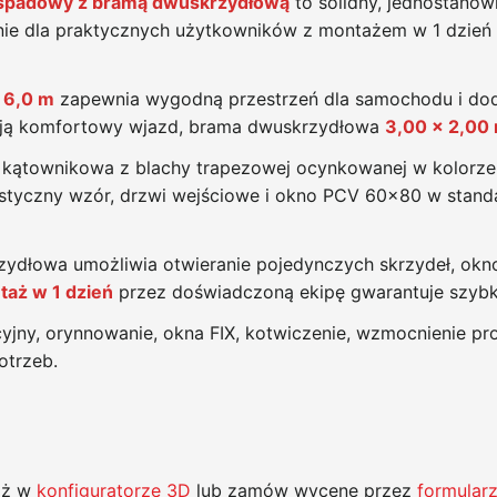
spadowy z bramą dwuskrzydłową
to solidny, jednostanow
ie dla praktycznych użytkowników z montażem w 1 dzień i 
 6,0 m
zapewnia wygodną przestrzeń dla samochodu i d
ją komfortowy wjazd, brama dwuskrzydłowa
3,00 x 2,00
 kątownikowa z blachy trapezowej ocynkowanej w kolorze
styczny wzór, drzwi wejściowe i okno PCV 60x80 w standar
dłowa umożliwia otwieranie pojedynczych skrzydeł, okno
aż w 1 dzień
przez doświadczoną ekipę gwarantuje szyb
yjny, orynnowanie, okna FIX, kotwiczenie, wzmocnienie pr
otrzeb.
raż w
konfiguratorze 3D
lub zamów wycenę przez
formular