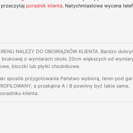
 przeczytaj
poradnik klienta
. Natychmiastowa wycena tele
ENU NALEŻY DO OBOWIĄZKÓW KLIENTA. Bardzo dobrym r
i brukowej o wymiarach około 20cm większych od wymiar
owe, bloczki lub płytki chodnikowe.
jaki sposób przygotowania Państwo wybiorą, teren pod ga
ILOWANY, a przekątna A i B powinny być takie same.
poradniku klienta.