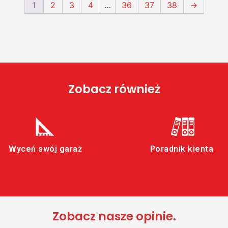
1
2
3
4
…
36
37
38
→
Zobacz również
Wyceń swój garaż
Poradnik kienta
Zobacz nasze opinie.