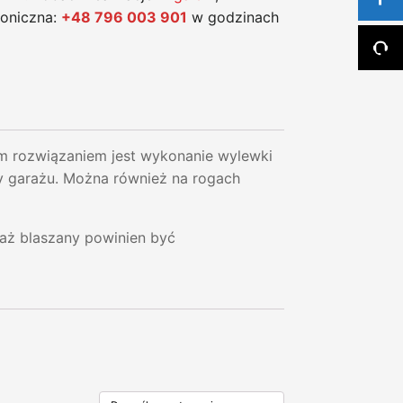
foniczna:
+48 796 003 901
w godzinach
ozwiązaniem jest wykonanie wylewki
y garażu. Można również na rogach
raż blaszany powinien być