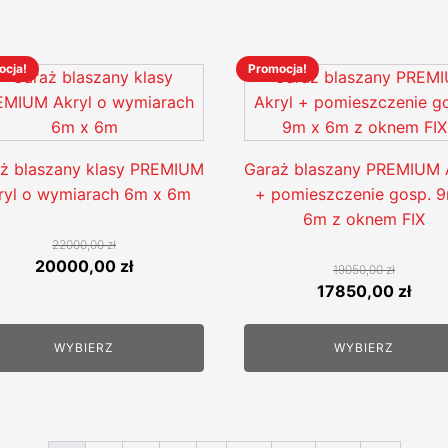
ocja!
Promocja!
Ten
ukt
produkt
ma
e
wiele
ż blaszany klasy PREMIUM
Garaż blaszany PREMIUM 
antów.
wariantów.
ryl o wymiarach 6m x 6m
+ pomieszczenie gosp. 
e
Opcje
6m z oknem FIX
na
można
22000,00
zł
rać
wybrać
Pierwotna
Aktualna
20000,00
zł
19050,00
zł
na
cena
cena
Pierwotna
Aktu
17850,00
zł
nie
stronie
wynosiła:
wynosi:
cena
cena
uktu
produktu
22000,00 zł.
20000,00 zł.
wynosiła:
wyno
WYBIERZ
WYBIERZ
19050,00 zł.
1785