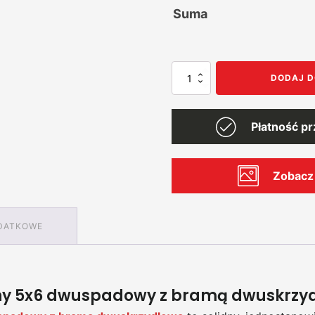
Suma
ilość
DODAJ D
Garaż
blaszany
5x6,
Płatność p
dwuspadowy,
jednostanowiskowy,
ocynkowany
Zobacz 
DATKOWE
y 5x6 dwuspadowy z bramą dwuskrzyd