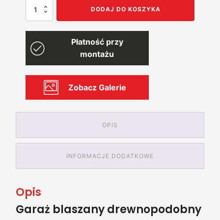
ilość
DODAJ DO KOSZYKA
Garaż
blaszany
5x6,
Płatność przy
dwuspadowy,
jednostanowiskowy
montażu
Zobacz Galerie
OPIS
INFORMACJE DODATKOWE
Opis
Garaż blaszany drewnopodobny