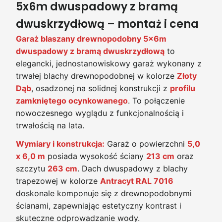
5x6m dwuspadowy z bramą
dwuskrzydłową – montaż i cena
Garaż blaszany drewnopodobny 5x6m
dwuspadowy z bramą dwuskrzydłową
to
elegancki, jednostanowiskowy garaż wykonany z
trwałej blachy drewnopodobnej w kolorze
Złoty
Dąb
, osadzonej na solidnej konstrukcji z
profilu
zamkniętego ocynkowanego
. To połączenie
nowoczesnego wyglądu z funkcjonalnością i
trwałością na lata.
Wymiary i konstrukcja:
Garaż o powierzchni
5,0
x 6,0 m
posiada wysokość ściany
213 cm
oraz
szczytu
263 cm
. Dach dwuspadowy z blachy
trapezowej w kolorze
Antracyt RAL 7016
doskonale komponuje się z drewnopodobnymi
ścianami, zapewniając estetyczny kontrast i
skuteczne odprowadzanie wody.