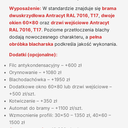
Wyposażenie:
W standardzie znajduje się
brama
dwuskrzydłowa Antracyt RAL 7016, T17
,
dwoje
okien 60x80
oraz
drzwi wejściowe Antracyt
RAL 7016, T17
. Poziome przetłoczenia blachy
dodają nowoczesnego charakteru, a
pełna
obróbka blacharska
podkreśla jakość wykonania.
Dodatki (opcjonalne):
Filc antykondensacyjny – +600 zł
Orynnowanie – +1080 zł
Blachodachówka – +1950 zł
Dodatkowe okno 60x80 lub drzwi wejściowe –
+500 zł/szt.
Kotwiczenie – +350 zł
Automat do bramy – +1100 zł/szt.
Wzmocnienie profili: 30x50 – 1350 zł, 40x60 –
1500 zł