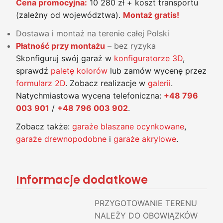
Cena promocyjna:
10 280 zł + koszt transportu
(zależny od województwa).
Montaż gratis!
Dostawa i montaż na terenie całej Polski
Płatność przy montażu
– bez ryzyka
Skonfiguruj swój garaż w
konfiguratorze 3D
,
sprawdź
paletę kolorów
lub zamów wycenę przez
formularz 2D
. Zobacz realizacje w
galerii
.
Natychmiastowa wycena telefoniczna:
+48 796
003 901
/
+48 796 003 902
.
Zobacz także:
garaże blaszane ocynkowane
,
garaże drewnopodobne
i
garaże akrylowe
.
Informacje dodatkowe
PRZYGOTOWANIE TERENU
NALEŻY DO OBOWIĄZKÓW