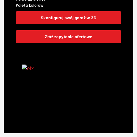
Paleta kolorów
Skonfiguruj swój garaż w 3D
Złóż zapytanie ofertowe