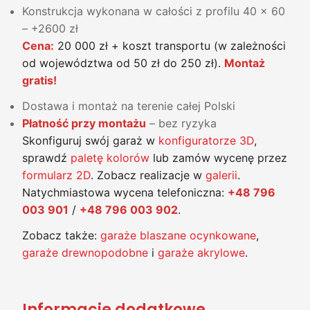
Konstrukcja wykonana w całości z profilu 40 x 60
– +2600 zł
Cena:
20 000 zł + koszt transportu (w zależności
od województwa od 50 zł do 250 zł).
Montaż
gratis!
Dostawa i montaż na terenie całej Polski
Płatność przy montażu
– bez ryzyka
Skonfiguruj swój garaż w
konfiguratorze 3D
,
sprawdź
paletę kolorów
lub zamów wycenę przez
formularz 2D
. Zobacz realizacje w
galerii
.
Natychmiastowa wycena telefoniczna:
+48 796
003 901
/
+48 796 003 902
.
Zobacz także:
garaże blaszane ocynkowane
,
garaże drewnopodobne
i
garaże akrylowe
.
Informacje dodatkowe