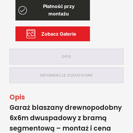
6x6,
Płatność przy
dwuspadowy,
jednostanowiskowy,
montażu
brama
segmentowa
Zobacz Galerie
OPIS
INFORMACJE DODATKOWE
Opis
Garaż blaszany drewnopodobny
6x6m dwuspadowy z bramą
segmentową – montaż i cena