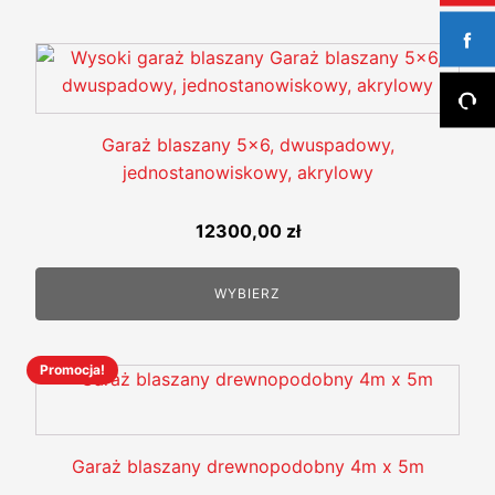
Garaż blaszany 5x6, dwuspadowy,
jednostanowiskowy, akrylowy
12300,00
zł
WYBIERZ
Promocja!
Ten
produkt
ma
wiele
Garaż blaszany drewnopodobny 4m x 5m
wariantów.