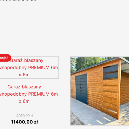
ocja!
ukt
e
Garaż blaszany
antów.
wnopodobny PREMIUM 6m
e
x 6m
na
rać
12050,00
zł
Pierwotna
Aktualna
11400,00
zł
nie
cena
cena