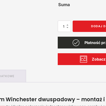
Suma
ilość
DODAJ D
Garaż
blaszany
7x6,
Płatność p
dwuspadowy,
jednostanowiskowy
z
wiatą
Zobacz 
DATKOWE
x6m Winchester dwuspadowy – montaż i