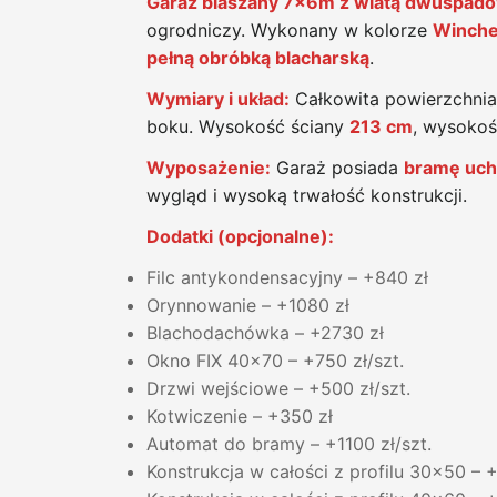
Garaż blaszany 7x6m z wiatą dwuspad
ogrodniczy. Wykonany w kolorze
Winche
pełną obróbką blacharską
.
Wymiary i układ:
Całkowita powierzchni
boku. Wysokość ściany
213 cm
, wysoko
Wyposażenie:
Garaż posiada
bramę uch
wygląd i wysoką trwałość konstrukcji.
Dodatki (opcjonalne):
Filc antykondensacyjny – +840 zł
Orynnowanie – +1080 zł
Blachodachówka – +2730 zł
Okno FIX 40x70 – +750 zł/szt.
Drzwi wejściowe – +500 zł/szt.
Kotwiczenie – +350 zł
Automat do bramy – +1100 zł/szt.
Konstrukcja w całości z profilu 30x50 – 