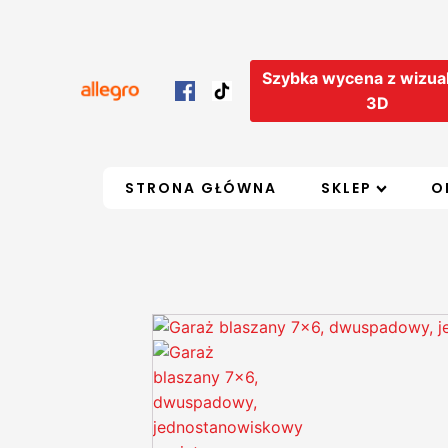
Szybka wycena z wizual
3D
STRONA GŁÓWNA
SKLEP
O