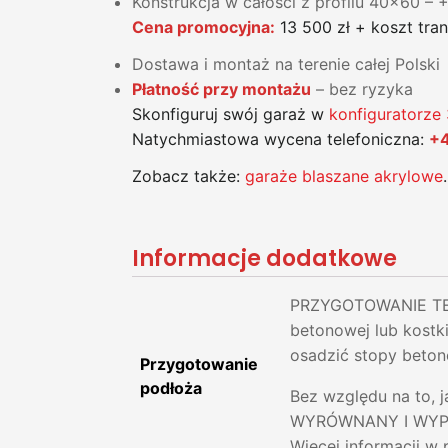
Konstrukcja w całości z profilu 40x60 – 
Cena promocyjna:
13 500 zł + koszt tra
Dostawa i montaż na terenie całej Polski
Płatność przy montażu
– bez ryzyka
Skonfiguruj swój garaż w
konfiguratorze
Natychmiastowa wycena telefoniczna:
+4
Zobacz także:
garaże blaszane akrylowe
.
Informacje dodatkowe
PRZYGOTOWANIE TER
betonowej lub kostk
osadzić stopy beton
Przygotowanie
podłoża
Bez względu na to, 
WYRÓWNANY I WYPROF
Więcej informacji w 