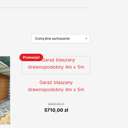
Promocja!
Ten
produkt
ma
wiele
Garaż blaszany
wariantów.
drewnopodobny 4m x 5m
Opcje
można
6450,00
zł
wybrać
Pierwotna
Aktualna
5710,00
zł
na
cena
cena
stronie
wynosiła:
wynosi: