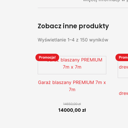
Zobacz inne produkty
Wyświetlanie 1–4 z 150 wyników
Promocja!
Prom
Ten
Ten
produkt
prod
ma
ma
wiele
wiel
Garaż blaszany PREMIUM 7m x
wariantów.
wari
7m
dre
Opcje
Opcj
można
moż
14650,00
zł
wybrać
wyb
Pierwotna
Aktualna
14000,00
zł
na
na
cena
cena
stronie
stro
wynosiła:
wynosi: