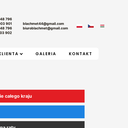
+48 796
003 901
blachmet44@gmail.com
+48 796
biuroblachmet@gmail.com
03 902
KLIENTA
GALERIA
KONTAKT
ie całego kraju
na raty