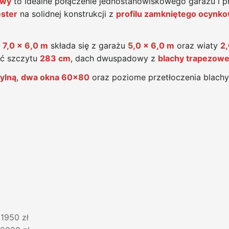
owy
to idealne połączenie jednostanowiskowego garażu i p
ster
na solidnej konstrukcji z
profilu zamkniętego ocynk
a
7,0 x 6,0 m
składa się z garażu
5,0 x 6,0 m
oraz wiaty
2,
ść szczytu
283 cm
, dach dwuspadowy z
blachy trapezowe
ylną
,
dwa okna 60x80
oraz poziome przetłoczenia blachy
+1950 zł