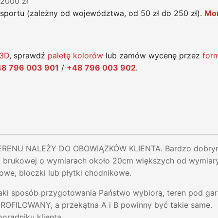
+2000 zł
nsportu (zależny od województwa, od 50 zł do 250 zł).
Mon
 3D
, sprawdź
paletę kolorów
lub zamów wycenę przez
for
8 796 003 901
/
+48 796 003 902
.
ENU NALEŻY DO OBOWIĄZKÓW KLIENTA. Bardzo dobrym r
i brukowej o wymiarach około 20cm większych od wymiar
owe, bloczki lub płytki chodnikowe.
jaki sposób przygotowania Państwo wybiorą, teren pod ga
ILOWANY, a przekątna A i B powinny być takie same.
poradniku klienta.