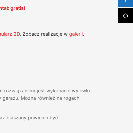
taż gratis!
mularz 2D
. Zobacz realizacje w
galerii
.
ozwiązaniem jest wykonanie wylewki
y garażu. Można również na rogach
raż blaszany powinien być