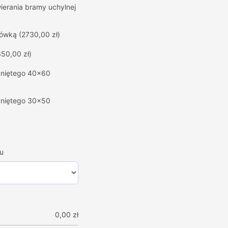
erania bramy uchylnej
hówką
(2730,00 zł)
350,00 zł)
mkniętego 40x60
mkniętego 30x50
u
0,00
zł