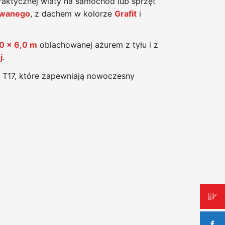
raktycznej wiaty na samochód lub sprzęt
owanego
, z dachem w kolorze
Grafit
i
0 x 6,0 m
oblachowanej ażurem z tyłu i z
j
.
 T17, które zapewniają nowoczesny