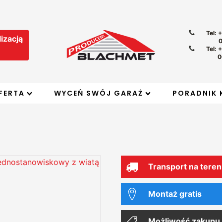
Tel: 
izacją
Tel: 
0
FERTA
WYCEŃ SWÓJ GARAŻ
PORADNIK 
Transport na teren
Montaż gratis
Możliwość zakupu 