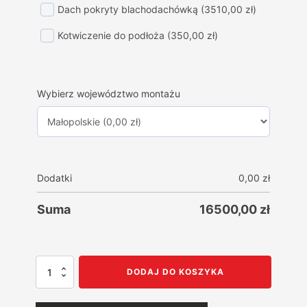
Dach pokryty blachodachówką
(3510,00 zł)
Kotwiczenie do podłoża
(350,00 zł)
Wybierz województwo montażu
Dodatki
0,00
zł
Suma
16500,00
zł
ilość
DODAJ DO KOSZYKA
Garaż
blaszany
Akrylowy