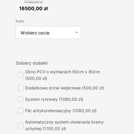
17380,00
zł
Pierwotna
Aktualna
16500,00
zł
cena
cena
Kolor
wynosiła:
wynosi:
17380,00 zł.
16500,00 zł.
Dobierz dodatki
Okno PCV o wymiarach 60cm x 80cm
(500,00 zł)
Dodatkowe drzwi wejściowe
(500,00 zł)
System rynnowy
(1080,00 zł)
Filc antykondensacyjny
(1080,00 zł)
Automatyczny system otwierania bramy
uchylnej
(1100,00 zł)