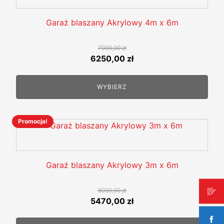
ma
wiele
Garaż blaszany Akrylowy 4m x 6m
wariantów.
Opcje
7000,00
zł
można
Pierwotna
Aktualna
6250,00
zł
wybrać
cena
cena
na
wynosiła:
wynosi:
WYBIERZ
stronie
7000,00 zł.
6250,00 zł.
produktu
Promocja!
Ten
produkt
ma
wiele
Garaż blaszany Akrylowy 3m x 6m
wariantów.
Opcje
6000,00
zł
można
Pierwotna
Aktualna
5470,00
zł
wybrać
cena
cena