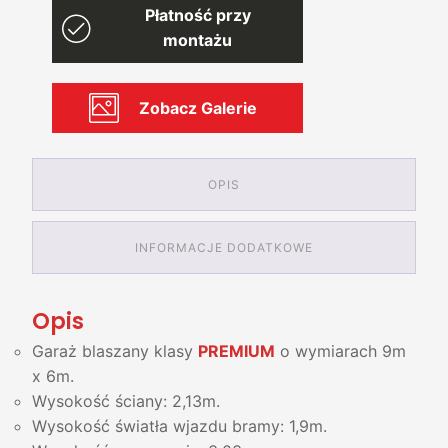
Płatność przy
PREMIUM
9m
montażu
x
6m
Zobacz Galerie
OPIS
INFORMACJE DODATKOWE
Opis
Garaż blaszany klasy
PREMIUM
o wymiarach 9m
x 6m.
Wysokość ściany: 2,13m.
Wysokość światła wjazdu bramy: 1,9m.