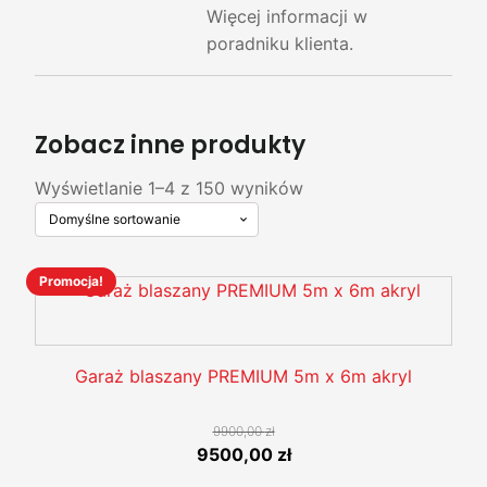
Więcej informacji w
poradniku klienta.
Zobacz inne produkty
Wyświetlanie 1–4 z 150 wyników
Promocja!
Ten
produkt
ma
wiele
Garaż blaszany PREMIUM 5m x 6m akryl
wariantów.
Opcje
9900,00
zł
można
Pierwotna
Aktualna
9500,00
zł
wybrać
cena
cena