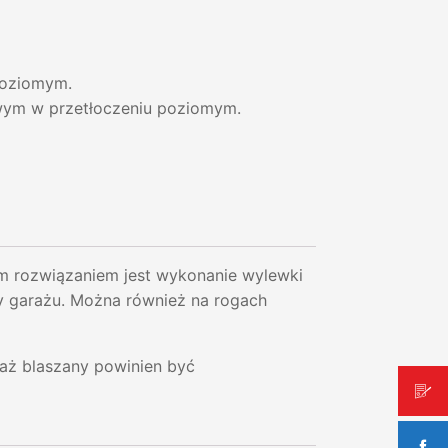
poziomym.
owym w przetłoczeniu poziomym.
ozwiązaniem jest wykonanie wylewki
y garażu. Można również na rogach
raż blaszany powinien być