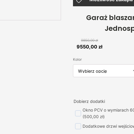
Garaż blasza
Jednos
9850,00
zł
Pierwotna
Aktualna
9550,00
zł
cena
cena
Kolor
wynosiła:
wynosi:
9850,00 zł.
9550,00 zł.
Dobierz dodatki
Okno PCV o wymiarach 6
(500,00 zł)
Dodatkowe drzwi wejścio