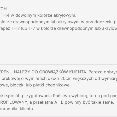
YCH.
 T-14 w dowolnym kolorze akrylowym.
 kolorze drewnopodobnym lub akrylowym w przetłoczeniu 
trapez T-17 lub T-7 w kolorze drewnopodobnym lub akryl
ENU NALEŻY DO OBOWIĄZKÓW KLIENTA. Bardzo dobrym r
i brukowej o wymiarach około 20cm większych od wymiar
owe, bloczki lub płytki chodnikowe.
jaki sposób przygotowania Państwo wybiorą, teren pod ga
ILOWANY, a przekątna A i B powinny być takie same.
poradniku klienta.