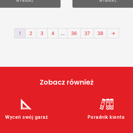
WYBIERZ
WYBIERZ
6520,00 zł.
6350,00 zł.
1
2
3
4
…
36
37
38
→
Zobacz również
Wyceń swój garaż
Poradnik kienta