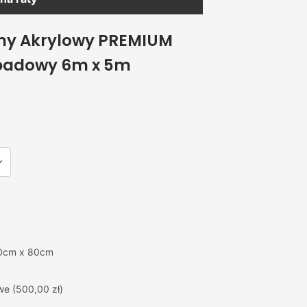
ny Akrylowy PREMIUM
padowy 6m x 5m
0cm x 80cm
we
(500,00 zł)