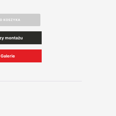
O KOSZYKA
rzy montażu
Galerie