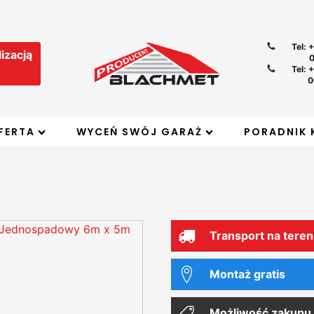
Tel: 
izacją
Tel: 
0
FERTA
WYCEŃ SWÓJ GARAŻ
PORADNIK 
Transport na teren
Montaż gratis
Możliwość zakupu 