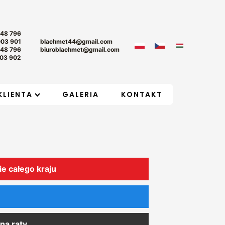
+48 796
003 901
blachmet44@gmail.com
+48 796
biuroblachmet@gmail.com
03 902
KLIENTA
GALERIA
KONTAKT
ie całego kraju
na raty