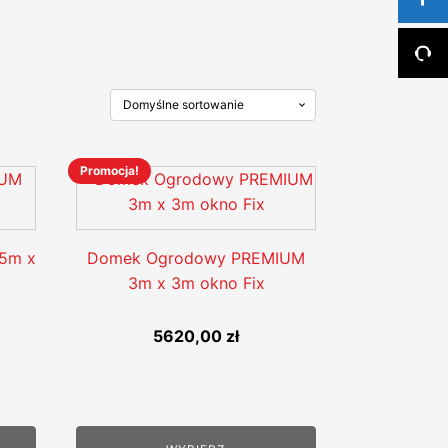
Promocja!
Ten
produkt
ma
wiele
 5m x
Domek Ogrodowy PREMIUM
wariantów.
3m x 3m okno Fix
Opcje
można
5620,00
zł
wybrać
alna
na
stronie
si:
produktu
,00 zł.