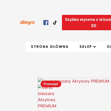
Szybka wycena z wizual
3D
STRONA GŁÓWNA
SKLEP
O
Promocja!