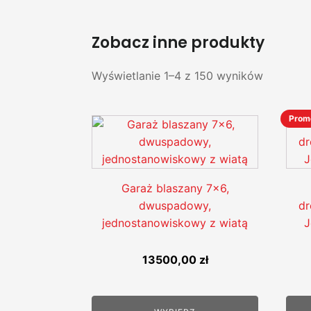
Zobacz inne produkty
Wyświetlanie 1–4 z 150 wyników
Prom
Ten
prod
ma
wiel
Garaż blaszany 7x6,
wari
dwuspadowy,
d
Opcj
jednostanowiskowy z wiatą
J
moż
wyb
13500,00
zł
na
stro
prod