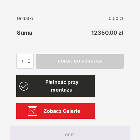
Dodatki
0,00
zł
Suma
12350,00
zł
ilość
DODAJ DO KOSZYKA
Garaż
blaszany
drewnopodobny
Płatność przy
PREMIUM
4mx6m
montażu
+
Wiata
3mx6m
Zobacz Galerie
Ażury
OPIS