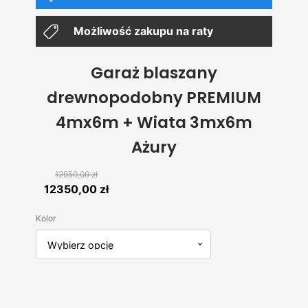
Możliwość zakupu na raty
Garaż blaszany
drewnopodobny PREMIUM
4mx6m + Wiata 3mx6m
Ażury
12950,00
zł
Pierwotna
Aktualna
12350,00
zł
cena
cena
Kolor
wynosiła:
wynosi:
12950,00 zł.
12350,00 zł.