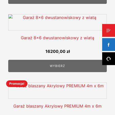
Garaż 8x6 dwustanowiskowy z wiatą
16200,00
zł
WYBIERZ
Promocja!
Ten
produkt
ma
wiele
Garaż blaszany Akrylowy PREMIUM 4m x 6m
wariantów.