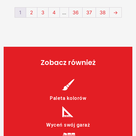
1
2
3
4
…
36
37
38
→
Zobacz również
Paleta kolorów
Wyceń swój garaż