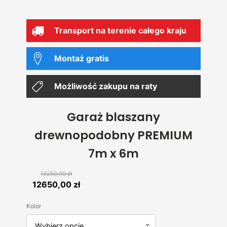
Transport na terenie całego kraju
Montaż gratis
Możliwość zakupu na raty
Garaż blaszany
drewnopodobny PREMIUM
7m x 6m
13250,00
zł
Pierwotna
Aktualna
12650,00
zł
cena
cena
Kolor
wynosiła:
wynosi:
13250,00 zł.
12650,00 zł.