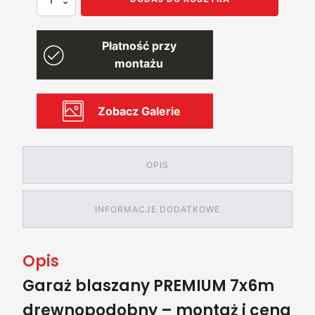
Garaż
blaszany
drewnopodobny
Płatność przy
PREMIUM
7m
montażu
x
6m
Zobacz Galerie
OPIS
INFORMACJE DODATKOWE
Opis
Garaż blaszany PREMIUM 7x6m
drewnopodobny – montaż i cena