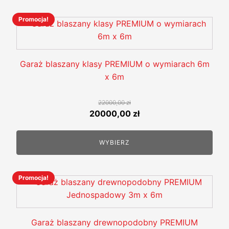
Promocja!
Ten
produkt
ma
wiele
Garaż blaszany klasy PREMIUM o wymiarach 6m
wariantów.
x 6m
Opcje
można
22000,00
zł
wybrać
Pierwotna
Aktualna
20000,00
zł
na
cena
cena
stronie
wynosiła:
wynosi:
WYBIERZ
produktu
22000,00 zł.
20000,00 zł.
Promocja!
Ten
produkt
ma
wiele
Garaż blaszany drewnopodobny PREMIUM