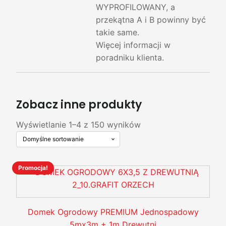
WYPROFILOWANY, a
przekątna A i B powinny być
takie same.
Więcej informacji w
poradniku klienta.
Zobacz inne produkty
Wyświetlanie 1–4 z 150 wyników
Promocja!
Ten
produkt
ma
wiele
Domek Ogrodowy PREMIUM Jednospadowy
wariantów.
5mx3m + 1m Drewutni