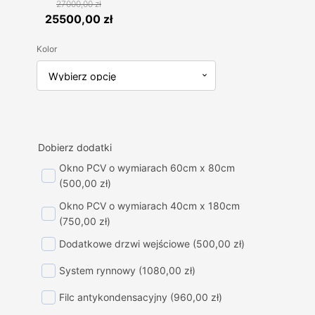
27000,00
zł
Pierwotna
Aktualna
25500,00
zł
cena
cena
Kolor
wynosiła:
wynosi:
27000,00 zł.
25500,00 zł.
Dobierz dodatki
Okno PCV o wymiarach 60cm x 80cm
(500,00 zł)
Okno PCV o wymiarach 40cm x 180cm
(750,00 zł)
Dodatkowe drzwi wejściowe
(500,00 zł)
System rynnowy
(1080,00 zł)
Filc antykondensacyjny
(960,00 zł)