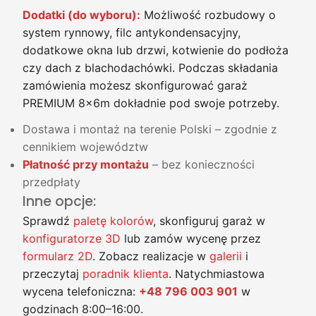
Dodatki (do wyboru):
Możliwość rozbudowy o
system rynnowy, filc antykondensacyjny,
dodatkowe okna lub drzwi, kotwienie do podłoża
czy dach z blachodachówki. Podczas składania
zamówienia możesz skonfigurować garaż
PREMIUM 8x6m dokładnie pod swoje potrzeby.
Dostawa i montaż na terenie Polski – zgodnie z
cennikiem województw
Płatność przy montażu
– bez konieczności
przedpłaty
Inne opcje:
Sprawdź
paletę kolorów
, skonfiguruj garaż w
konfiguratorze 3D
lub zamów wycenę przez
formularz 2D
. Zobacz realizacje w
galerii
i
przeczytaj
poradnik klienta
. Natychmiastowa
wycena telefoniczna:
+48 796 003 901
w
godzinach 8:00–16:00.