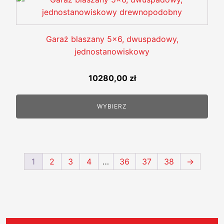
Garaż blaszany 5x6, dwuspadowy,
jednostanowiskowy
10280,00
zł
WYBIERZ
1
2
3
4
…
36
37
38
→