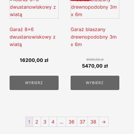
produkt
ma
wiele
wariantów.
Garaż 8x6
Garaż blaszany
Opcje
dwustanowiskowy z
drewnopodobny 3m
można
wiatą
x 6m
wybrać
na
16200,00
zł
6000,00
zł
Pierwotna
Aktualna
5470,00
zł
stronie
cena
cena
produktu
wynosiła:
wynosi:
WYBIERZ
WYBIERZ
6000,00 zł.
5470,00 zł
1
2
3
4
…
36
37
38
→