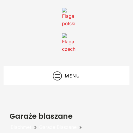
MENU
Garaże blaszane
Blachmet
»
Garaże Blaszane
»