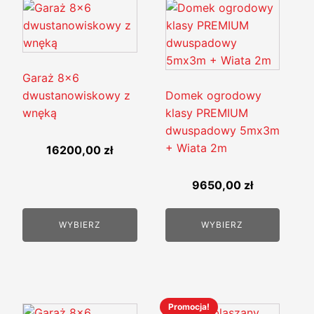
Ten
produkt
ma
wiele
wariantów.
Garaż 8x6
Opcje
dwustanowiskowy z
Domek ogrodowy
można
wnęką
klasy PREMIUM
wybrać
dwuspadowy 5mx3m
na
+ Wiata 2m
16200,00
zł
stronie
produktu
9650,00
zł
WYBIERZ
WYBIERZ
Promocja!
Ten