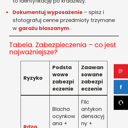
to identyfikację po kradzieży.
Dokumentuj wyposażenie
– spisz i
sfotografuj cenne przedmioty trzymane
w
garażu blaszanym
.
Tabela. Zabezpieczenia – co jest
najważniejsze?
Podsta
Zaawan
wowe
sowane
Ryzyko
zabezpi
zabezpi
eczenie
eczenie
Filc
Blacha
antykon
ocynkow
densacyj
ana +
ny +
Rdza