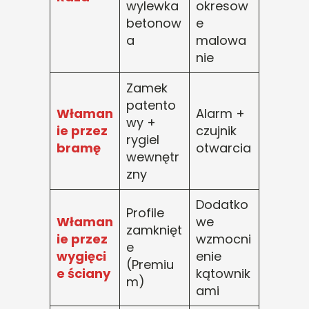
wylewka
okresow
betonow
e
a
malowa
nie
Zamek
patento
Właman
Alarm +
wy +
ie przez
czujnik
rygiel
bramę
otwarcia
wewnętr
zny
Dodatko
Profile
Właman
we
zamknięt
ie przez
wzmocni
e
wygięci
enie
(Premiu
e ściany
kątownik
m)
ami