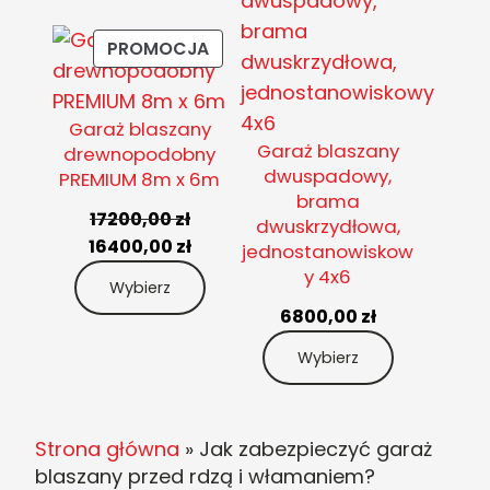
PRODUKT
PROMOCJA
W
PROMOCJI
Garaż blaszany
Garaż blaszany
drewnopodobny
dwuspadowy,
PREMIUM 8m x 6m
brama
17200,00
zł
dwuskrzydłowa,
Pierwotna
Aktualna
16400,00
zł
jednostanowiskow
cena
cena
y 4x6
Wybierz
wynosiła:
wynosi:
6800,00
zł
17200,00 zł.
16400,00 zł.
Wybierz
Strona główna
»
Jak zabezpieczyć garaż
blaszany przed rdzą i włamaniem?