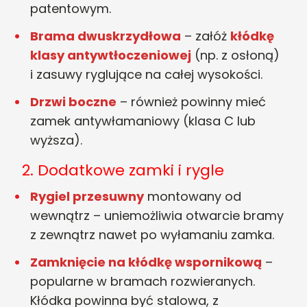
patentowym.
Brama dwuskrzydłowa
– załóż
kłódkę
klasy antywtłoczeniowej
(np. z osłoną)
i zasuwy ryglujące na całej wysokości.
Drzwi boczne
– również powinny mieć
zamek antywłamaniowy (klasa C lub
wyższa).
2. Dodatkowe zamki i rygle
Rygiel przesuwny
montowany od
wewnątrz – uniemożliwia otwarcie bramy
z zewnątrz nawet po wyłamaniu zamka.
Zamknięcie na kłódkę wspornikową
–
popularne w bramach rozwieranych.
Kłódka powinna być stalowa, z