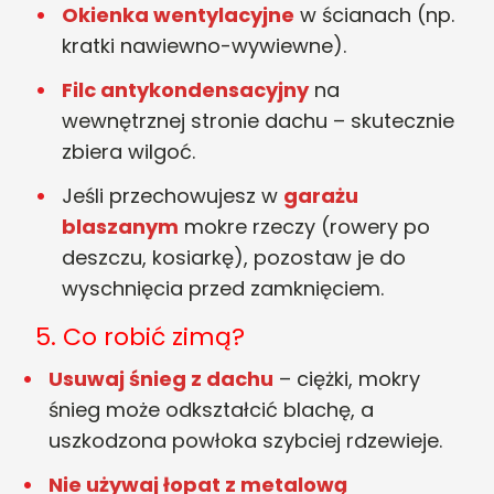
Okienka wentylacyjne
w ścianach (np.
kratki nawiewno-wywiewne).
Filc antykondensacyjny
na
wewnętrznej stronie dachu – skutecznie
zbiera wilgoć.
Jeśli przechowujesz w
garażu
blaszanym
mokre rzeczy (rowery po
deszczu, kosiarkę), pozostaw je do
wyschnięcia przed zamknięciem.
5. Co robić zimą?
Usuwaj śnieg z dachu
– ciężki, mokry
śnieg może odkształcić blachę, a
uszkodzona powłoka szybciej rdzewieje.
Nie używaj łopat z metalową