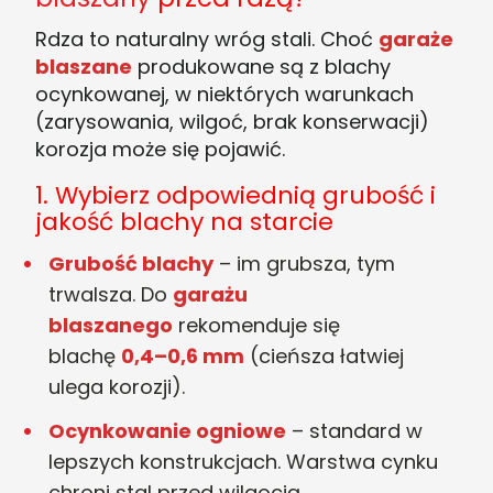
Rdza to naturalny wróg stali. Choć
garaże
blaszane
produkowane są z blachy
ocynkowanej, w niektórych warunkach
(zarysowania, wilgoć, brak konserwacji)
korozja może się pojawić.
1. Wybierz odpowiednią grubość i
jakość blachy na starcie
Grubość blachy
– im grubsza, tym
trwalsza. Do
garażu
blaszanego
rekomenduje się
blachę
0,4–0,6 mm
(cieńsza łatwiej
ulega korozji).
Ocynkowanie ogniowe
– standard w
lepszych konstrukcjach. Warstwa cynku
chroni stal przed wilgocią.