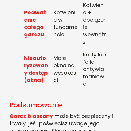
Kotwieni
Podważ
Kotwieni
e +
enie
e w
obciążen
całego
fundame
ie
garażu
ncie
wewnątr
z
Kraty lub
Nieauto
Małe
folia
ryzowan
okna na
antywła
y dostęp
wysokoś
maniow
(okna)
ci
a
Podsumowanie
Garaż blaszany
może być bezpieczny i
trwały, jeśli poświęcisz uwagę jego
zabezpieczeniu. Kluczowe zasady: