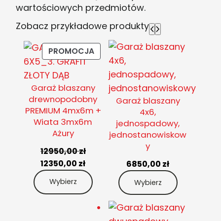
wartościowych przedmiotów.
Zobacz przykładowe produkty
PRODUKT
PROMOCJA
W
PROMOCJI
Garaż blaszany
drewnopodobny
Garaż blaszany
PREMIUM 4mx6m +
4x6,
Wiata 3mx6m
jednospadowy,
Ażury
jednostanowiskow
y
12950,00
zł
Pierwotna
Aktualna
12350,00
zł
6850,00
zł
cena
cena
Wybierz
Wybierz
wynosiła:
wynosi:
12950,00 zł.
12350,00 zł.