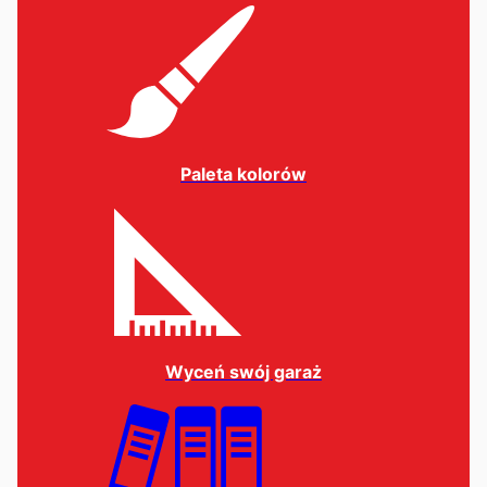
stronie
produktu
Paleta kolorów
Wyceń swój garaż