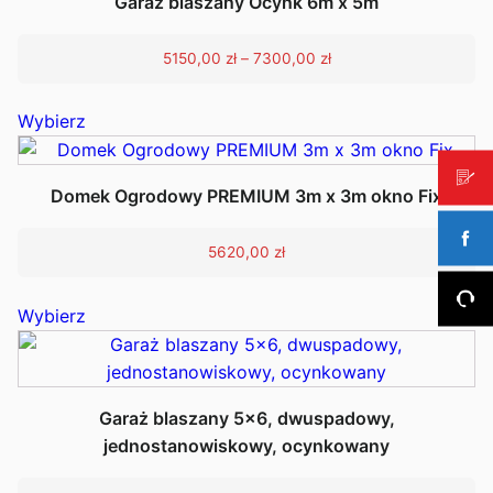
Garaż blaszany Ocynk 6m x 5m
Zakres
5150,00
zł
–
7300,00
zł
cen:
Ten
od
Wybierz
5150,00 zł
produkt
do
ma
7300,00 zł
wiele
Domek Ogrodowy PREMIUM 3m x 3m okno Fix
wariantów.
Opcje
5620,00
zł
można
wybrać
Ten
Wybierz
na
produkt
stronie
ma
produktu
wiele
wariantów.
Garaż blaszany 5x6, dwuspadowy,
Opcje
jednostanowiskowy, ocynkowany
można
wybrać