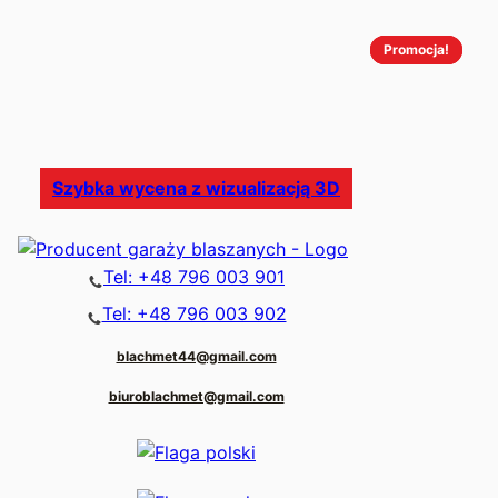
Promocja!
Promocja!
Promocja!
Szybka wycena z wizualizacją 3D
Tel: +48 796 003 901
Tel: +48 796 003 902
blachmet44@gmail.com
biuroblachmet@gmail.com