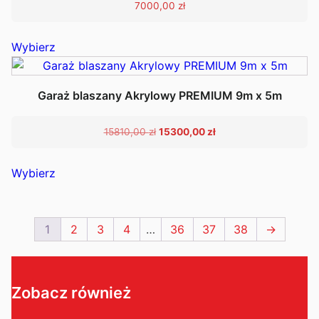
7000,00
zł
na
stronie
Wybierz
produktu
Garaż blaszany Akrylowy PREMIUM 9m x 5m
Pierwotna
Aktualna
15810,00
zł
15300,00
zł
cena
cena
Ten
wynosiła:
wynosi:
Wybierz
15810,00 zł.
15300,00 zł.
produkt
ma
wiele
1
2
3
4
…
36
37
38
→
wariantów.
Opcje
można
wybrać
Zobacz również
na