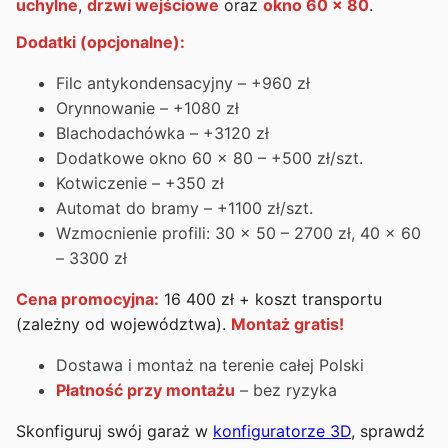
uchylne
,
drzwi wejściowe
oraz
okno 60 x 80
.
Dodatki (opcjonalne):
Filc antykondensacyjny – +960 zł
Orynnowanie – +1080 zł
Blachodachówka – +3120 zł
Dodatkowe okno 60 x 80 – +500 zł/szt.
Kotwiczenie – +350 zł
Automat do bramy – +1100 zł/szt.
Wzmocnienie profili: 30 x 50 – 2700 zł, 40 x 60
– 3300 zł
Cena promocyjna:
16 400 zł + koszt transportu
(zależny od województwa).
Montaż gratis!
Dostawa i montaż na terenie całej Polski
Płatność przy montażu
– bez ryzyka
Skonfiguruj swój garaż w
konfiguratorze 3D
, sprawdź