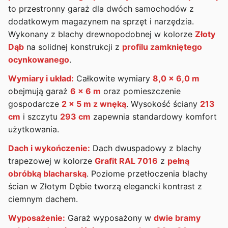
to przestronny garaż dla dwóch samochodów z
dodatkowym magazynem na sprzęt i narzędzia.
Wykonany z blachy drewnopodobnej w kolorze
Złoty
Dąb
na solidnej konstrukcji z
profilu zamkniętego
ocynkowanego
.
Wymiary i układ:
Całkowite wymiary
8,0 x 6,0 m
obejmują garaż
6 x 6 m
oraz pomieszczenie
gospodarcze
2 x 5 m z wnęką
. Wysokość ściany
213
cm
i szczytu
293 cm
zapewnia standardowy komfort
użytkowania.
Dach i wykończenie:
Dach dwuspadowy z blachy
trapezowej w kolorze
Grafit RAL 7016
z
pełną
obróbką blacharską
. Poziome przetłoczenia blachy
ścian w Złotym Dębie tworzą elegancki kontrast z
ciemnym dachem.
Wyposażenie:
Garaż wyposażony w
dwie bramy