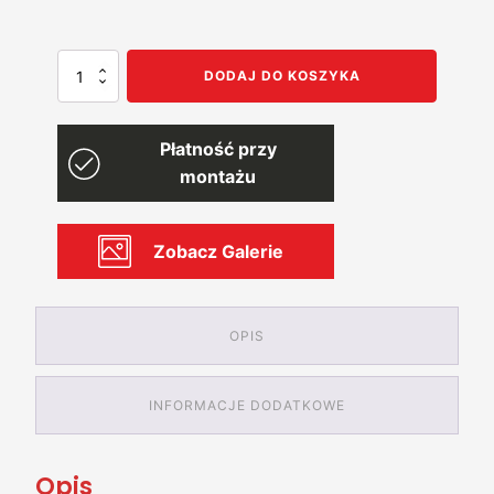
ilość
DODAJ DO KOSZYKA
Garaż
8x7
jednostanowiskowy
Płatność przy
podwyższony
montażu
Zobacz Galerie
OPIS
INFORMACJE DODATKOWE
Opis