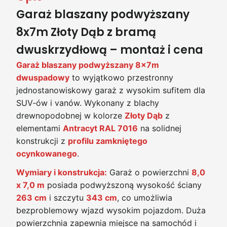
Garaż blaszany podwyższany
8x7m Złoty Dąb z bramą
dwuskrzydłową – montaż i cena
Garaż blaszany podwyższany 8x7m
dwuspadowy
to wyjątkowo przestronny
jednostanowiskowy garaż z wysokim sufitem dla
SUV‑ów i vanów. Wykonany z blachy
drewnopodobnej w kolorze
Złoty Dąb
z
elementami
Antracyt RAL 7016
na solidnej
konstrukcji z
profilu zamkniętego
ocynkowanego
.
Wymiary i konstrukcja:
Garaż o powierzchni
8,0
x 7,0 m
posiada podwyższoną wysokość ściany
263 cm
i szczytu
343 cm
, co umożliwia
bezproblemowy wjazd wysokim pojazdom. Duża
powierzchnia zapewnia miejsce na samochód i