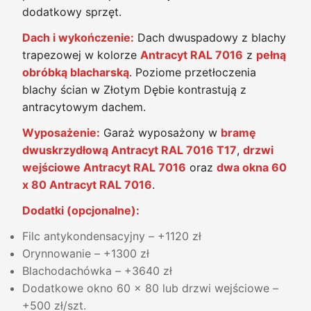
dodatkowy sprzęt.
Dach i wykończenie:
Dach dwuspadowy z blachy
trapezowej w kolorze
Antracyt RAL 7016
z
pełną
obróbką blacharską
. Poziome przetłoczenia
blachy ścian w Złotym Dębie kontrastują z
antracytowym dachem.
Wyposażenie:
Garaż wyposażony w
bramę
dwuskrzydłową Antracyt RAL 7016 T17
,
drzwi
wejściowe Antracyt RAL 7016
oraz
dwa okna 60
x 80 Antracyt RAL 7016
.
Dodatki (opcjonalne):
Filc antykondensacyjny – +1120 zł
Orynnowanie – +1300 zł
Blachodachówka – +3640 zł
Dodatkowe okno 60 x 80 lub drzwi wejściowe –
+500 zł/szt.