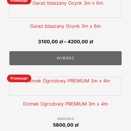
Promocja!
Ten
produkt
ma
wiele
Garaż blaszany Ocynk 3m x 6m
wariantów.
Opcje
Zakres
3100,00
zł
–
4200,00
zł
można
cen:
wybrać
od
WYBIERZ
na
3100,00 zł
stronie
do
produktu
4200,00 zł
Promocja!
Ten
produkt
ma
wiele
Domek Ogrodowy PREMIUM 3m x 4m
wariantów.
Opcje
6200,00
zł
można
Pierwotna
Aktualna
5800,00
zł