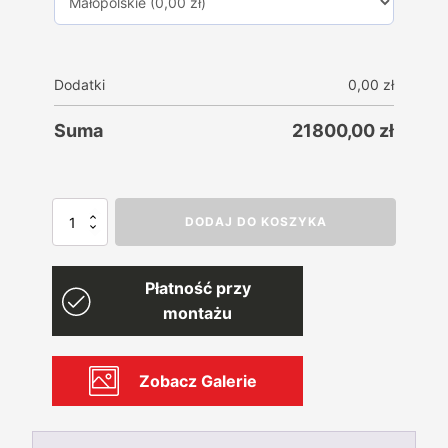
Dodatki
0,00
zł
Suma
21800,00
zł
ilość
DODAJ DO KOSZYKA
Garaż
blaszany
PREMIUM
Płatność przy
9mx6m+
Wiata
montażu
3mx6m
Ażury
Akryl
Zobacz Galerie