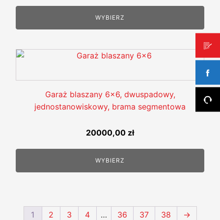
wybrać
cena
cena
na
wynosiła:
wynosi:
WYBIERZ
stronie
6200,00 zł.
5800,00 zł.
produktu
Garaż blaszany 6x6, dwuspadowy,
jednostanowiskowy, brama segmentowa
20000,00
zł
WYBIERZ
1
2
3
4
…
36
37
38
→