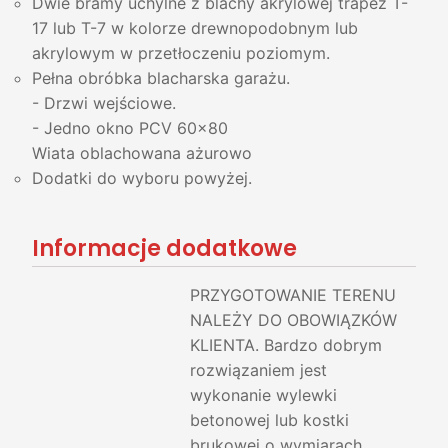
Dwie bramy uchylne z blachy akrylowej trapez T-
17 lub T-7 w kolorze drewnopodobnym lub
akrylowym w przetłoczeniu poziomym.
Pełna obróbka blacharska garażu.
- Drzwi wejściowe.
- Jedno okno PCV 60x80
Wiata oblachowana ażurowo
Dodatki do wyboru powyżej.
Informacje dodatkowe
PRZYGOTOWANIE TERENU
NALEŻY DO OBOWIĄZKÓW
KLIENTA. Bardzo dobrym
rozwiązaniem jest
wykonanie wylewki
betonowej lub kostki
brukowej o wymiarach