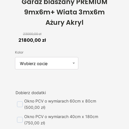
Garaż blaszany PREMIUM
9mx6m+ Wiata 3mx6m
Ażury Akryl
23000,00
zł
Pierwotna
Aktualna
21800,00
zł
cena
cena
Kolor
wynosiła:
wynosi:
23000,00 zł.
21800,00 zł.
Dobierz dodatki
Okno PCV o wymiarach 60cm x 80cm
(500,00 zł)
Okno PCV o wymiarach 40cm x 180cm
(750,00 zł)