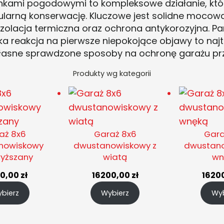
nkami pogodowymi to kompleksowe działanie, kt
egularną konserwację. Kluczowe jest solidne mocow
izolacja termiczna oraz ochrona antykorozyjna. Pam
bka reakcja na pierwsze niepokojące objawy to naj
 własne sprawdzone sposoby na ochronę garażu pr
Produkty wg kategorii
aż 8x6
Garaż 8x6
Gara
nowiskowy
dwustanowiskowy z
dwustano
yższany
wiatą
wn
30,00
zł
16200,00
zł
1620
bierz
Wybierz
Wyb