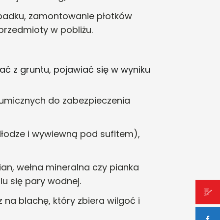
padku, zamontowanie płotków
rzedmioty w pobliżu.
ć z gruntu, pojawiać się w wyniku
itumicznych do zabezpieczenia
dłodze i wywiewną pod sufitem),
pian, wełna mineralna czy pianka
iu się pary wodnej
.
na blachę, który zbiera wilgoć i