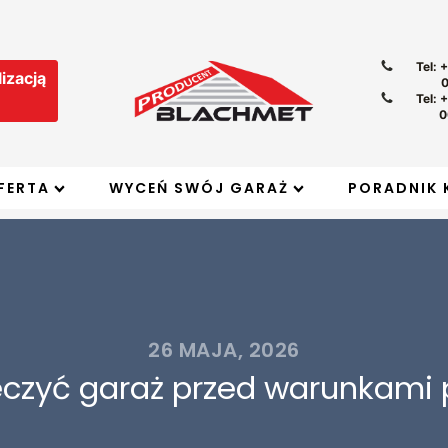
Tel: 
izacją
Tel: 
0
FERTA
WYCEŃ SWÓJ GARAŻ
PORADNIK 
26 MAJA, 2026
eczyć garaż przed warunkam