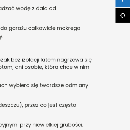
wadzać wodę z dala od
j do garażu całkowicie mokrego
y
.
szak bez izolacji latem nagrzewa się
otom, ani osobie, która chce w nim
a dach wybiera się twardsze odmiany
deszczu), przez co jest często
yjnymi przy niewielkiej grubości.