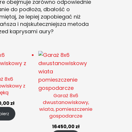
óre obejmuje zarówno odpowiednie
anie do podłoża, dbałość o
iętaj, że lepiej zapobiegać niż
tańsza i najskuteczniejsza metoda
zed kaprysami aury?
ż 8x6
wiskowy z
ęką
Garaż 8x6
dwustanowiskowy,
0,00
zł
wiata, pomieszczenie
ierz
gospodarcze
16450,00
zł