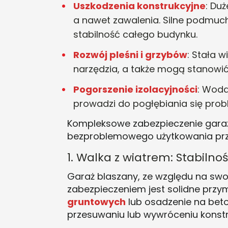
Uszkodzenia konstrukcyjne
: Du
a nawet zawalenia. Silne podmuch
stabilność całego budynku
.
Rozwój pleśni i grzybów
: Stała 
narzędzia, a także mogą stanowi
Pogorszenie izolacyjności
: Woda
prowadzi do pogłębiania się prob
Kompleksowe zabezpieczenie garażu 
bezproblemowego użytkowania prze
1. Walka z wiatrem: Stabilno
Garaż blaszany, ze względu na swoj
zabezpieczeniem jest solidne prz
gruntowych
lub osadzenie na bet
przesuwaniu lub wywróceniu konstr