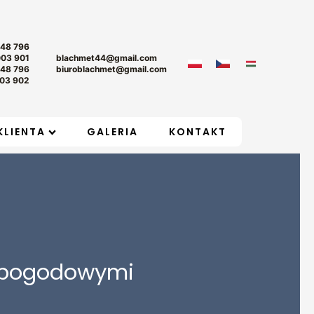
+48 796
003 901
blachmet44@gmail.com
+48 796
biuroblachmet@gmail.com
03 902
KLIENTA
GALERIA
KONTAKT
i pogodowymi