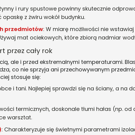
 Rynny i rury spustowe powinny skutecznie odpro
 opaskę z żwiru wokół budynku
.
ch przedmiotów
: W miarę możliwości nie wstawia
Używaj mat ociekowych, które zbiorą nadmiar wod
t przez cały rok
gocią, ale i przed ekstremalnymi temperaturami. Bla
ładza, co nie sprzyja ani przechowywanym przedmi
ciej stosuje się:
róbce i tani. Najlepiej sprawdzi się na ściany, a n
wości termicznych, doskonale tłumi hałas (np. od 
ce warsztat
.
)
: Charakteryzuje się świetnymi parametrami izolac