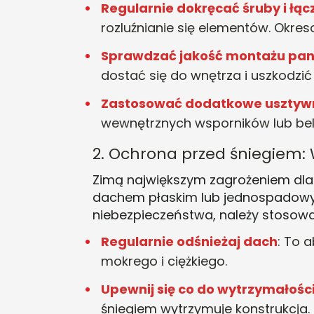
Regularnie dokręcać śruby i łąc
rozluźnianie się elementów. Okre
Sprawdzać jakość montażu pan
dostać się do wnętrza i uszkodzić
Zastosować dodatkowe usztyw
wewnętrznych wsporników lub bele
2. Ochrona przed śniegiem: 
Zimą największym zagrożeniem dla g
dachem płaskim lub jednospadowym
niebezpieczeństwa, należy stosować
Regularnie odśnieżaj dach
: To 
mokrego i ciężkiego
.
Upewnij się co do wytrzymałośc
śniegiem wytrzymuje konstrukcja.