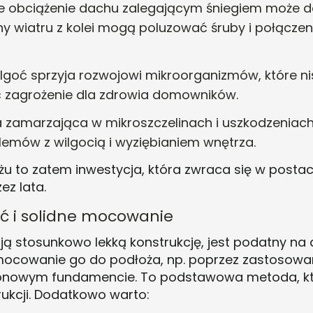
że obciążenie dachu zalegającym śniegiem może d
y wiatru z kolei mogą poluzować śruby i połącze
wilgoć sprzyja rozwojowi mikroorganizmów, które 
ć zagrożenie dla zdrowia domowników
.
 zamarzająca w mikroszczelinach i uszkodzeniach
lemów z wilgocią i wyziębianiem wnętrza.
to zatem inwestycja, która zwraca się w postaci 
z lata.
ść i solidne mocowanie
ą stosunkowo lekką konstrukcję, jest podatny na 
ymocowanie go do podłoża, np. poprzez zastosowa
onowym fundamencie. To podstawowa metoda, kt
ukcji
. Dodatkowo warto: