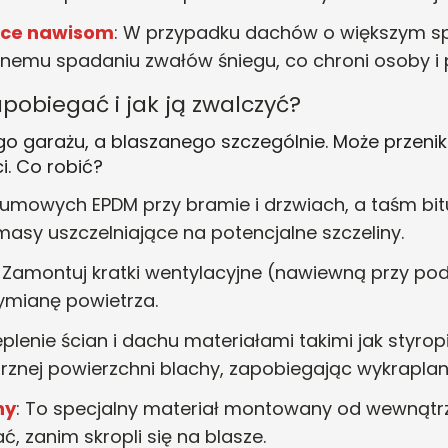
ące nawisom
: W przypadku dachów o większym s
emu spadaniu zwałów śniegu, co chroni osoby i p
apobiegać i jak ją zwalczyć?
o garażu, a blaszanego szczególnie. Może przenika
i. Co robić?
 gumowych EPDM przy bramie i drzwiach, a taśm b
masy uszczelniające na potencjalne szczeliny.
: Zamontuj kratki wentylacyjne (nawiewną przy po
wymianę powietrza
.
eplenie ścian i dachu materiałami takimi jak styro
znej powierzchni blachy, zapobiegając wykraplan
ny
: To specjalny materiał montowany od wewnątrz 
, zanim skropli się na blasze.