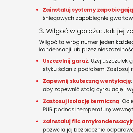
Zainstaluj systemy zapobiegaj
śniegowych zapobiegnie gwałtown
3. Wilgoć w garażu: Jak jej z
Wilgoć to wróg numer jeden każdeg
kondensacji lub przez nieszczelnośc
Uszczelnij garaż
: Użyj uszczelek
styku ścian z podłożem. Zastosuj 
Zapewnij skuteczną wentylację
aby zapewnić stałą cyrkulację i 
Zastosuj izolację termiczną
: Oci
PUR podnosi temperaturę wewnętr
Zainstaluj filc antykondensacyj
pozwala jej bezpiecznie odparować