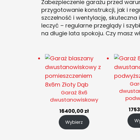
Zabezpieczenie garażu przed waru
przygotowanie konstrukcji, jak i r
szczelność i wentylację, skuteczna 
leczyć – regularne przeglądy i szy
na długie lata spokoju. Czy masz
Gar
dwusta
Garaż 8x6
podw
dwustanowiskowy
175
16400,00
zł
Wy
Wybierz