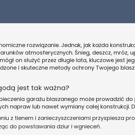
nomiczne rozwiązanie. Jednak, jak każda konstrukc
arunków atmosferycznych. Śnieg, deszcz, mróz, up
mógł on służyć przez długie lata, kluczowe jest j
dzone i skuteczne metody ochrony Twojego blasz
odą jest tak ważna?
pieczenia garażu blaszanego może prowadzić do 
napraw lub nawet wymiany całej konstrukcji. Do 
eniu z tlenem i zanieczyszczeniami przyspiesza pr
ząc do powstawania dziur i wgnieceń
.