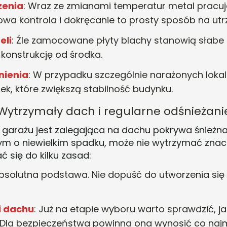
zenia
: Wraz ze zmianami temperatur metal prac
sowa kontrola i dokręcanie to prosty sposób na ut
eli
: Źle zamocowane płyty blachy stanowią słabe 
 konstrukcję od środka
.
nienia
: W przypadku szczególnie narażonych lokal
k, które zwiększą stabilność budynku
.
Wytrzymały dach i regularne odśnieżani
arażu jest zalegająca na dachu pokrywa śnieżna. 
 o niewielkim spadku, może nie wytrzymać znacz
 się do kilku zasad:
absolutna podstawa. Nie dopuść do utworzenia się
i dachu
: Już na etapie wyboru warto sprawdzić, 
 Dla bezpieczeństwa powinna ona wynosić co najm